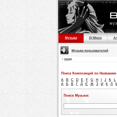
Музыка
Dj Mixes
А
Музыка пользователей
назад
Поиск Композиций по Названию 
A
B
C
D
E
F
G
H
I
J
K
L
·
·
·
·
·
·
·
·
·
·
·
А
Б
В
Г
Д
Е
Ж
З
И
К
Л
·
·
·
·
·
·
·
·
·
·
·
Поиск Музыки: