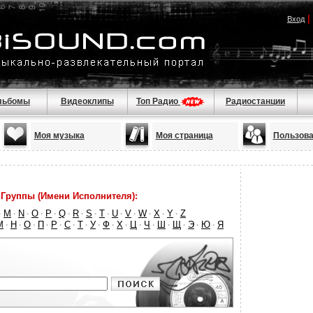
|
Вход
льбомы
Видеоклипы
Топ Радио
Радиостанции
Моя музыка
Моя страница
Пользова
Группы (Имени Исполнителя):
M
N
O
P
Q
R
S
T
U
V
W
X
Y
Z
·
·
·
·
·
·
·
·
·
·
·
·
·
·
М
Н
О
П
Р
С
Т
У
Ф
Х
Ц
Ч
Ш
Щ
Э
Ю
Я
·
·
·
·
·
·
·
·
·
·
·
·
·
·
·
·