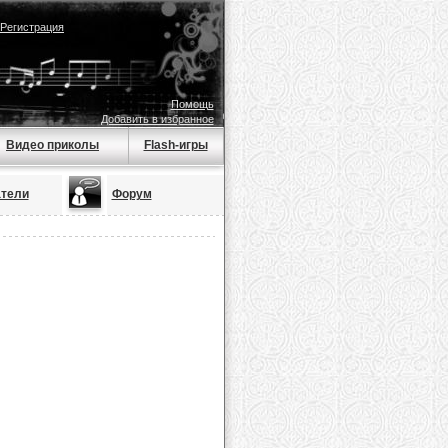
Регистрация
Помощь
Добавить в избранное
Видео приколы
Flash-игры
тели
Форум