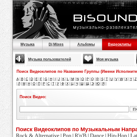
Музыка
Dj Mixes
Альбомы
Видеоклипы
Музыка пользователей
Моя музыка
Поиск Видеоклипов по Названию Группы (Имени Исполните
|
|
|
|
|
|
|
|
|
|
|
|
|
|
|
|
|
|
|
|
|
|
|
|
|
A
B
C
D
E
F
G
H
I
J
K
L
M
N
O
P
Q
R
S
T
U
V
W
X
Y
Z
|
|
|
|
|
|
|
|
|
|
|
|
|
|
|
|
|
|
|
Л
М
Н
О
П
Р
С
Т
У
Ф
Х
Ц
Ч
Ш
Щ
Э
Ю
Я
Поиск Видео:
Поиск Видеоклипов по Музыкальным Напр
Rock & Alternative
Pop
R'n'B
Dance
Hip-Hop
La
|
|
|
|
|