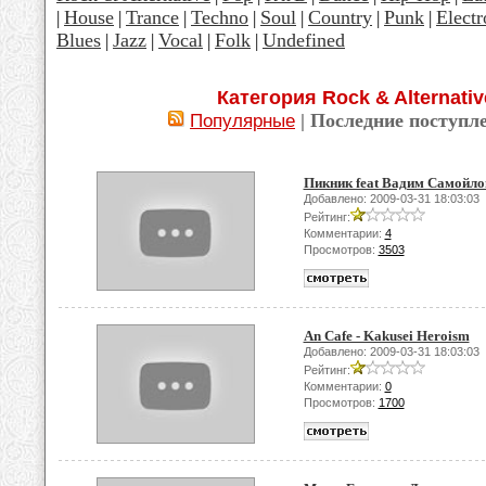
House
Trance
Techno
Soul
Country
Punk
Electr
|
|
|
|
|
|
|
Blues
Jazz
Vocal
Folk
Undefined
|
|
|
|
Категория Rock & Alternativ
| Последние поступл
Популярные
Пикник feat Вадим Самойлов
Добавлено: 2009-03-31 18:03:03
Рейтинг:
Комментарии:
4
Просмотров:
3503
An Cafe - Kakusei Heroism
Добавлено: 2009-03-31 18:03:03
Рейтинг:
Комментарии:
0
Просмотров:
1700