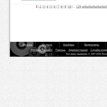
1
2
3
4
5
6
7
8
9
10
129
пїЅпїЅпїЅпїЅпїЅпї
|
|
|
|
|
|
|
|
|
| ...
Музыка
Dj mixes
Альбомы
Видеоклипы
Реклама на сайте
Помощь
Администрация
Служба подд
Все права защищены © 2007-2026 Biso