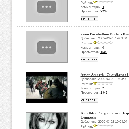
Рейтинг:
Комментарии:
4
Просмотров:
2237
9mm Parabellum Bullet - Di
Добавлено: 2009-03-26 19:03:04
Рейтинг:
Комментарии:
0
Просмотров:
1500
Amon Amarth - Guardians of
Добавлено: 2009-03-25 19:03:06
Рейтинг:
Комментарии:
2
Просмотров:
1941
Katalliles Proypothesis - Des
Lempesis
Добавлено: 2009-03-25 19:03:04
Рейтинг: