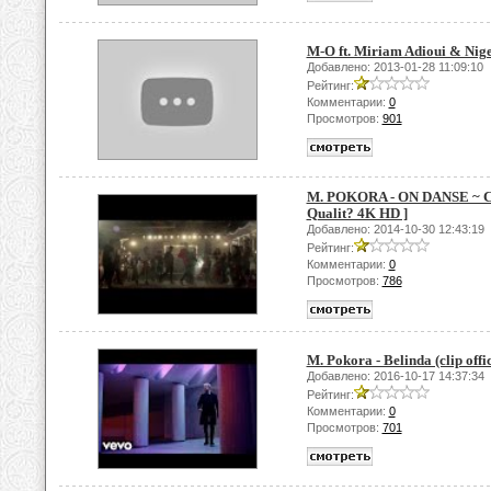
M-O ft. Miriam Adioui & Nige
Добавлено: 2013-01-28 11:09:10
Рейтинг:
Комментарии:
0
Просмотров:
901
M. POKORA - ON DANSE ~ Clip
Qualit? 4K HD ]
Добавлено: 2014-10-30 12:43:19
Рейтинг:
Комментарии:
0
Просмотров:
786
M. Pokora - Belinda (clip offic
Добавлено: 2016-10-17 14:37:34
Рейтинг:
Комментарии:
0
Просмотров:
701