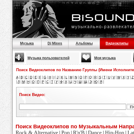
Музыка
Dj Mixes
Альбомы
Видеоклипы
Музыка пользователей
Моя музыка
Поиск Видеоклипов по Названию Группы (Имени Исполните
|
|
|
|
|
|
|
|
|
|
|
|
|
|
|
|
|
|
|
|
|
|
|
|
|
A
B
C
D
E
F
G
H
I
J
K
L
M
N
O
P
Q
R
S
T
U
V
W
X
Y
Z
|
|
|
|
|
|
|
|
|
|
|
|
|
|
|
|
|
|
|
Л
М
Н
О
П
Р
С
Т
У
Ф
Х
Ц
Ч
Ш
Щ
Э
Ю
Я
Поиск Видео:
Поиск Видеоклипов по Музыкальным Напр
Rock & Alternative
Pop
R'n'B
Dance
Hip-Hop
La
|
|
|
|
|