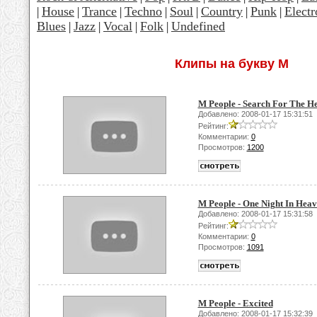
House
Trance
Techno
Soul
Country
Punk
Electr
|
|
|
|
|
|
|
Blues
Jazz
Vocal
Folk
Undefined
|
|
|
|
Клипы на букву M
M People - Search For The H
Добавлено: 2008-01-17 15:31:51
Рейтинг:
Комментарии:
0
Просмотров:
1200
M People - One Night In Hea
Добавлено: 2008-01-17 15:31:58
Рейтинг:
Комментарии:
0
Просмотров:
1091
M People - Excited
Добавлено: 2008-01-17 15:32:39