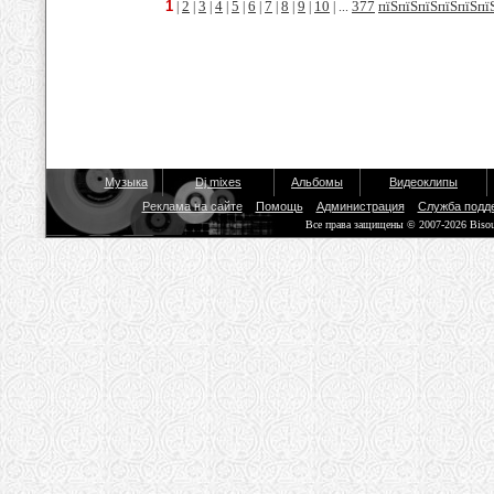
1
2
3
4
5
6
7
8
9
10
377
пїЅпїЅпїЅпїЅпїЅпї
|
|
|
|
|
|
|
|
|
| ...
Музыка
Dj mixes
Альбомы
Видеоклипы
Реклама на сайте
Помощь
Администрация
Служба подд
Все права защищены © 2007-2026 Biso