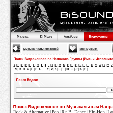
Музыка
Dj Mixes
Альбомы
Видеоклипы
Музыка пользователей
Моя музыка
Поиск Видеоклипов по Названию Группы (Имени Исполните
|
|
|
|
|
|
|
|
|
|
|
|
|
|
|
|
|
|
|
|
|
|
|
|
|
A
B
C
D
E
F
G
H
I
J
K
L
M
N
O
P
Q
R
S
T
U
V
W
X
Y
Z
|
|
|
|
|
|
|
|
|
|
|
|
|
|
|
|
|
|
|
Л
М
Н
О
П
Р
С
Т
У
Ф
Х
Ц
Ч
Ш
Щ
Э
Ю
Я
Поиск Видео:
Поиск Видеоклипов по Музыкальным Напр
Rock & Alternative
Pop
R'n'B
Dance
Hip-Hop
La
|
|
|
|
|