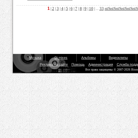
1
2
3
4
5
6
7
8
9
10
33
пїЅпїЅпїЅпїЅпїЅпїЅ
|
|
|
|
|
|
|
|
|
| ...
Музыка
Dj mixes
Альбомы
Видеоклипы
Реклама на сайте
Помощь
Администрация
Служба подд
Все права защищены © 2007-2026 Biso