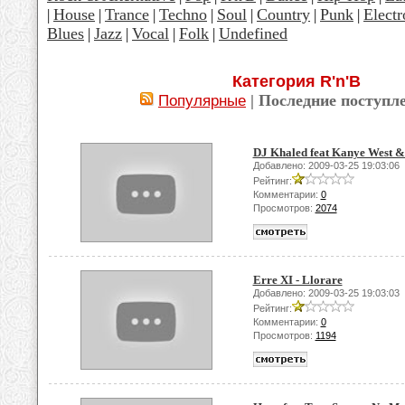
House
Trance
Techno
Soul
Country
Punk
Electr
|
|
|
|
|
|
|
Blues
Jazz
Vocal
Folk
Undefined
|
|
|
|
Категория R'n'B
| Последние поступл
Популярные
DJ Khaled feat Kanye West &
Добавлено: 2009-03-25 19:03:06
Рейтинг:
Комментарии:
0
Просмотров:
2074
Erre XI - Llorare
Добавлено: 2009-03-25 19:03:03
Рейтинг:
Комментарии:
0
Просмотров:
1194