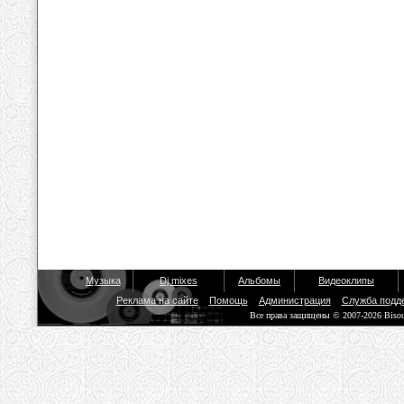
Музыка
Dj mixes
Альбомы
Видеоклипы
Реклама на сайте
Помощь
Администрация
Служба подд
Все права защищены © 2007-2026 Biso