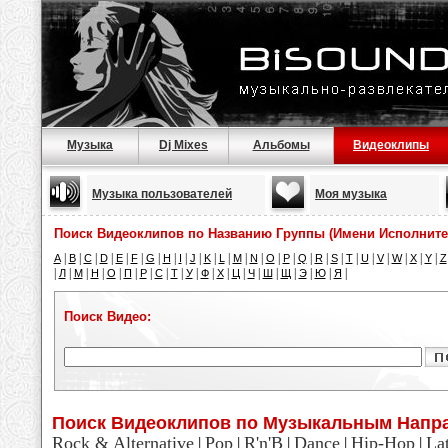
Музыка
Dj Mixes
Альбомы
Видеоклипы
Музыка пользователей
Моя музыка
Поиск Видеоклипов по Названию Группы (Имени Исполните
|
|
|
|
|
|
|
|
|
|
|
|
|
|
|
|
|
|
|
|
|
|
|
|
|
A
B
C
D
E
F
G
H
I
J
K
L
M
N
O
P
Q
R
S
T
U
V
W
X
Y
Z
|
|
|
|
|
|
|
|
|
|
|
|
|
|
|
|
|
|
|
Л
М
Н
О
П
Р
С
Т
У
Ф
Х
Ц
Ч
Ш
Щ
Э
Ю
Я
Поиск Видео:
Поиск Видеоклипов по Музыкальным Напр
Rock & Alternative
Pop
R'n'B
Dance
Hip-Hop
La
|
|
|
|
|