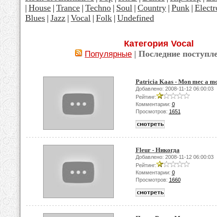
House
Trance
Techno
Soul
Country
Punk
Electr
|
|
|
|
|
|
|
Blues
Jazz
Vocal
Folk
Undefined
|
|
|
|
Категория Vocal
| Последние поступл
Популярные
Patricia Kaas - Mon mec a m
Добавлено: 2008-11-12 06:00:03
Рейтинг:
Комментарии:
0
Просмотров:
1651
Fleur - Никогда
Добавлено: 2008-11-12 06:00:03
Рейтинг:
Комментарии:
0
Просмотров:
1660