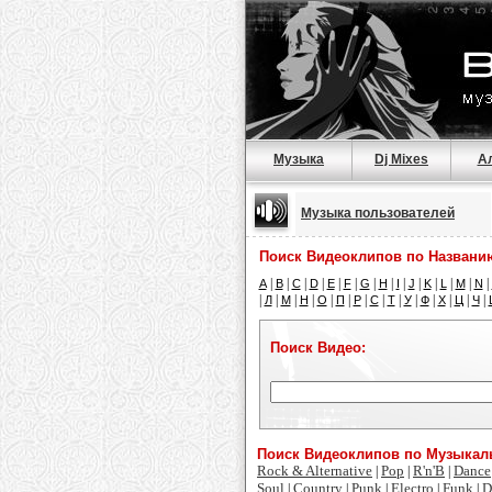
Музыка
Dj Mixes
А
Музыка пользователей
Поиск Видеоклипов по Названи
|
|
|
|
|
|
|
|
|
|
|
|
|
|
A
B
C
D
E
F
G
H
I
J
K
L
M
N
|
|
|
|
|
|
|
|
|
|
|
|
|
|
Л
М
Н
О
П
Р
С
Т
У
Ф
Х
Ц
Ч
Поиск Видео:
Поиск Видеоклипов по Музыка
Rock & Alternative
Pop
R'n'B
Dance
|
|
|
Soul
Country
Punk
Electro
Funk
D
|
|
|
|
|