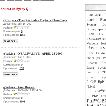
Клипы на букву Q
50 CENT
black
Bla
Q Project - The Q & Stobie Project - These Days
Добавлено: Jun 16, 2007
System
Bo
Рейтинг:
Britney Spears
Комментарии:
0
CENTR Feat.
Просмотров:
1166
Р‘СЊСЏРЅРєР
Vendetta fe
РЎРµРјРµРЅ 
KISS
Linkin 
q'saLiva - Q'SALIVA LIVE - APRIL 25 2007
Добавлено: Aug 1, 2007
Shock (feat. 
Рейтинг:
Rihanna
Ro
Комментарии:
0
баста
буты
Просмотров:
993
feat Г‘ГЄГ°Г
(Live)
ко
Р СћР ВµР 
(Live)
q'saLiva - Your Disease
Добавлено: 2008-01-17 15:32:08
Р СћРЎР
Рейтинг:
Р РЋР С”Р
Комментарии:
0
РџР
Просмотров:
1101
РўСЂ