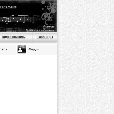
|
Регистрация
Помощь
Добавить в избранное
Видео приколы
Flash-игры
атели
Форум