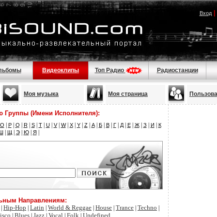
Вход
льбомы
Видеоклипы
Топ Радио
Радиостанции
Моя музыка
Моя страница
Пользов
ю Группы (Имени Исполнителя):
|
|
|
|
|
|
|
|
|
|
|
|
|
|
|
|
|
|
|
|
|
O
P
Q
R
S
T
U
V
W
X
Y
Z
А
Б
В
Г
Д
Е
Ж
З
И
К
|
|
|
|
|
Ш
Щ
Э
Ю
Я
льным Направлениям:
Hip-Hop
Latin
World & Reggae
House
Trance
Techno
|
|
|
|
|
|
|
isco
Blues
Jazz
Vocal
Folk
Undefined
|
|
|
|
|