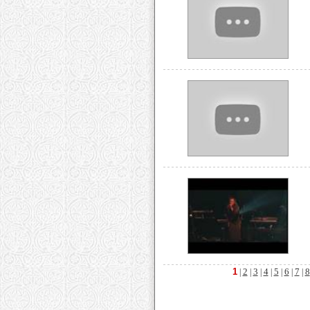
1
2
3
4
5
6
7
8
|
|
|
|
|
|
|