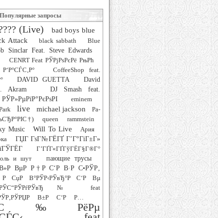
Популярные запросы
???? (Live)
bad boys blue
ck Attack
black sabbath
Blue
b Sinclar Feat. Steve Edwards
CENRT Feat РЎРјРѕРєРё РњРћ
 Р‘Р°СЃС‚Р°
CoffeeShop feat.
°
DAVID GUETTA
David
at. Akram
DJ Smash feat.
РЎР»РµРїР°РєРѕРІ
eminem
live
michael jackson
Park
Pa-
РљСЂР°РІС†)
queen
rammstein
Will To Live
xy Music
Ария
рка
ГЏГ ГѕГ№ГЁГҐ Г’Г°ГіГ±Г»
їГЎГЁГ­
Г’ГҐГ«ГҐГўГЁГ§Г®Г°
роль и шут
пающие трусы
В»Р ВµР Р†Р С‘Р В·Р С•РЎР‚
Р СџР В°РЎР‹РЎвЂ°Р С‘Р Вµ
‚РЎС“РЎРѓРЎвЂ№ feat
ЎР‚РЎРЏР В±Р С‘Р Р…
°СЋС‰РёРµ
СѓСЃС‹ feat