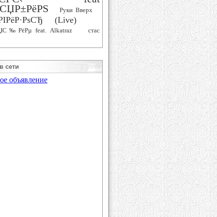
СЏР±РёРЅ
Руки Вверх
РІРёР·РѕСЂ (Live)
ЏС‰РёРµ feat. Alkatraz
стас
в сети