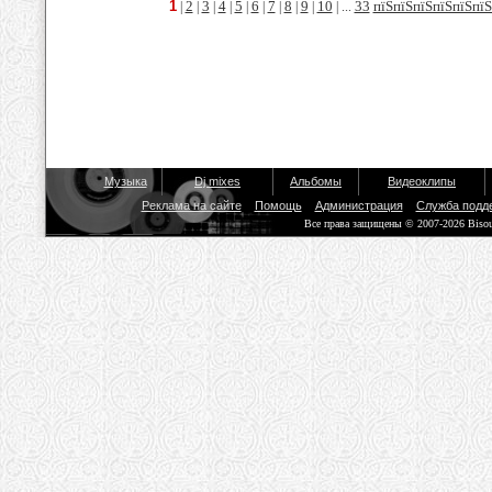
1
2
3
4
5
6
7
8
9
10
33
пїЅпїЅпїЅпїЅпїЅпїЅ
|
|
|
|
|
|
|
|
|
| ...
Музыка
Dj mixes
Альбомы
Видеоклипы
Реклама на сайте
Помощь
Администрация
Служба подд
Все права защищены © 2007-2026 Biso