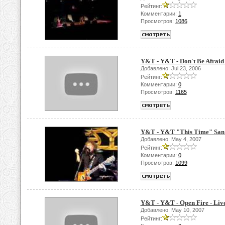
Рейтинг:
Комментарии:
1
Просмотров:
1086
Y&T - Y&T - Don't Be Afraid
Добавлено: Jul 23, 2006
Рейтинг:
Комментарии:
0
Просмотров:
1165
Y&T - Y&T "This Time" San 
Добавлено: May 4, 2007
Рейтинг:
Комментарии:
0
Просмотров:
1099
Y&T - Y&T - Open Fire - Liv
Добавлено: May 10, 2007
Рейтинг: