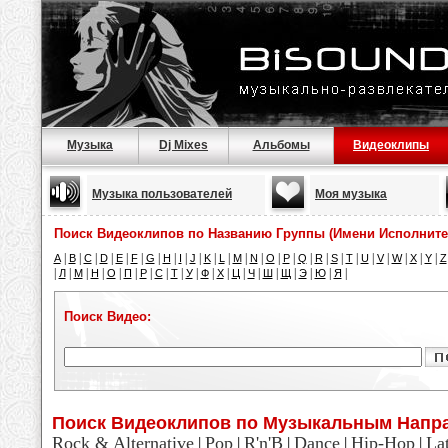
Музыка
Dj Mixes
Альбомы
Видеоклипы
Музыка пользователей
Моя музыка
Поиск Видеоклипов по Названию Группы (Имени Исполните
|
|
|
|
|
|
|
|
|
|
|
|
|
|
|
|
|
|
|
|
|
|
|
|
|
A
B
C
D
E
F
G
H
I
J
K
L
M
N
O
P
Q
R
S
T
U
V
W
X
Y
Z
|
|
|
|
|
|
|
|
|
|
|
|
|
|
|
|
|
|
|
Л
М
Н
О
П
Р
С
Т
У
Ф
Х
Ц
Ч
Ш
Щ
Э
Ю
Я
Поиск Видео:
Поиск Видеоклипов по Музыкальным Напр
Rock & Alternative
Pop
R'n'B
Dance
Hip-Hop
La
|
|
|
|
|