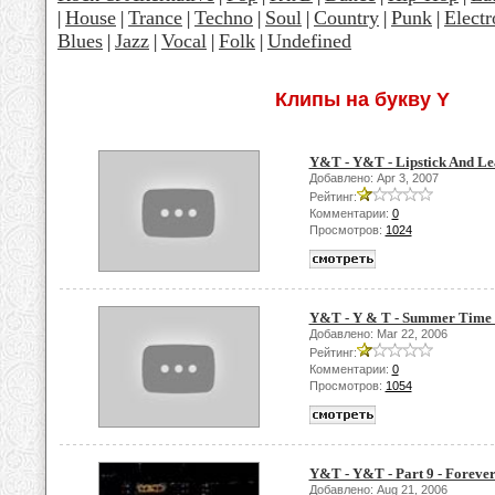
House
Trance
Techno
Soul
Country
Punk
Electr
|
|
|
|
|
|
|
Blues
Jazz
Vocal
Folk
Undefined
|
|
|
|
Клипы на букву Y
Y&T - Y&T - Lipstick And Le
Добавлено: Apr 3, 2007
Рейтинг:
Комментарии:
0
Просмотров:
1024
Y&T - Y & T - Summer Time 
Добавлено: Mar 22, 2006
Рейтинг:
Комментарии:
0
Просмотров:
1054
Y&T - Y&T - Part 9 - Foreve
Добавлено: Aug 21, 2006