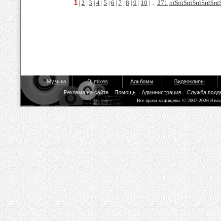
1
2
3
4
5
6
7
8
9
10
271
пїЅпїЅпїЅпїЅпїЅпї
|
|
|
|
|
|
|
|
|
| ...
Музыка
Dj mixes
Альбомы
Видеоклипы
Реклама на сайте
Помощь
Администрация
Служба подд
Все права защищены © 2007-2026 Biso