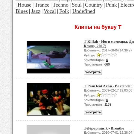
House
Trance
Techno
Soul
Country
Punk
Electr
|
|
|
|
|
|
|
Blues
Jazz
Vocal
Folk
Undefined
|
|
|
|
Клипы на букву T
T Killah - Ноги молодцы. Д
Клипа, 2017)
Добавлено: 2017-08-04 14:36:27
Рейтинг:
Комментарии:
0
Просмотров:
660
T Pain feat Akon - Bartender
Добавлено: 2009-02-17 19:03:06
Рейтинг:
Комментарии:
0
Просмотров:
1159
Télépopmusik - Breathe
Добавлено: 2010-07-01 12:36:04