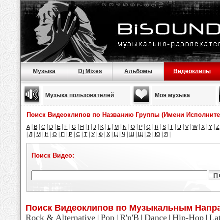
Музыка
Dj Mixes
Альбомы
Видеоклипы
Музыка пользователей
Моя музыка
Поиск Видеоклипов по Названию Группы (Имени Исполните
|
|
|
|
|
|
|
|
|
|
|
|
|
|
|
|
|
|
|
|
|
|
|
|
|
A
B
C
D
E
F
G
H
I
J
K
L
M
N
O
P
Q
R
S
T
U
V
W
X
Y
Z
|
|
|
|
|
|
|
|
|
|
|
|
|
|
|
|
|
|
|
Л
М
Н
О
П
Р
С
Т
У
Ф
Х
Ц
Ч
Ш
Щ
Э
Ю
Я
Поиск Видео:
Поиск Видеоклипов по Музыкальным Напр
Rock & Alternative
Pop
R'n'B
Dance
Hip-Hop
La
|
|
|
|
|