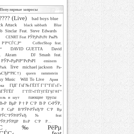
Популярные запросы
???? (Live)
bad boys blue
ck Attack
black sabbath
Blue
b Sinclar Feat. Steve Edwards
CENRT Feat РЎРјРѕРєРё РњРћ
 Р‘Р°СЃС‚Р°
CoffeeShop feat.
°
DAVID GUETTA
David
at. Akram
DJ Smash feat.
РЎР»РµРїР°РєРѕРІ
eminem
live
michael jackson
Park
Pa-
РљСЂР°РІС†)
queen
rammstein
Will To Live
xy Music
Ария
рка
ГЏГ ГѕГ№ГЁГҐ Г’Г°ГіГ±Г»
їГЎГЁГ­
Г’ГҐГ«ГҐГўГЁГ§Г®Г°
роль и шут
пающие трусы
В»Р ВµР Р†Р С‘Р В·Р С•РЎР‚
Р СџР В°РЎР‹РЎвЂ°Р С‘Р Вµ
‚РЎС“РЎРѓРЎвЂ№ feat
ЎР‚РЎРЏР В±Р С‘Р Р…
°СЋС‰РёРµ
СѓСЃС‹ feat