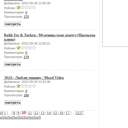
Добавлено: 2022-09-30 12:55:48
Рейтинг:
Комментарии:
0
Просмотров:
170
Bahh Tee & Turken - Мужчины тоже плачут (Премьера
клипа)
Добавлено: 2022-09-30 12:55:21
Рейтинг:
Комментарии:
0
Просмотров:
179
ЭGO - Люблю тишину / Mood Video
Добавлено: 2022-09-30 12:54:39
Рейтинг:
Комментарии:
0
Просмотров:
166
їЅ
1
8
9
10
11
12
13
14
15
16
17
5257
| ... |
|
|
|
|
|
|
|
|
|
| ...
пїЅпїЅпїЅпїЅпїЅпїЅпїЅпїЅ