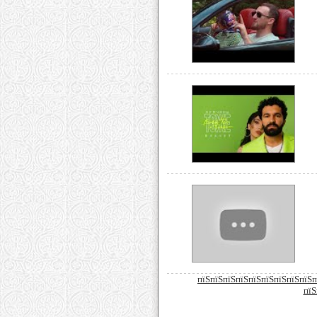
пїЅпїЅпїЅпїЅпїЅпїЅпїЅпїЅпїЅп
пїЅ