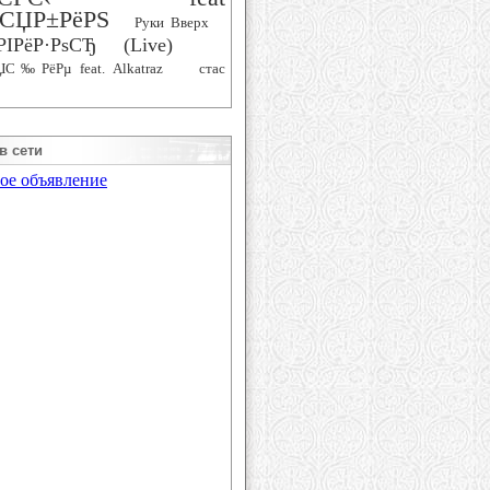
СЏР±РёРЅ
Руки Вверх
РІРёР·РѕСЂ (Live)
ЏС‰РёРµ feat. Alkatraz
стас
в сети