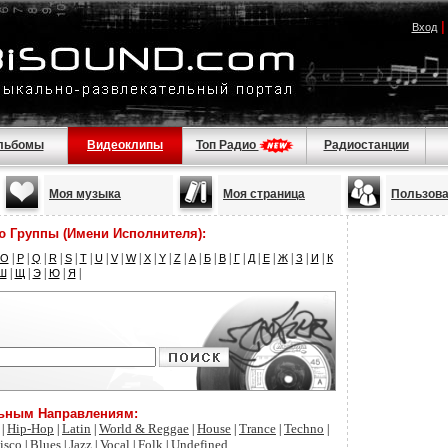
Вход
льбомы
Видеоклипы
Топ Радио
Радиостанции
Моя музыка
Моя страница
Пользов
ю Группы (Имени Исполнителя):
|
|
|
|
|
|
|
|
|
|
|
|
|
|
|
|
|
|
|
|
|
O
P
Q
R
S
T
U
V
W
X
Y
Z
А
Б
В
Г
Д
Е
Ж
З
И
К
|
|
|
|
|
Ш
Щ
Э
Ю
Я
льным Направлениям:
Hip-Hop
Latin
World & Reggae
House
Trance
Techno
|
|
|
|
|
|
|
isco
Blues
Jazz
Vocal
Folk
Undefined
|
|
|
|
|