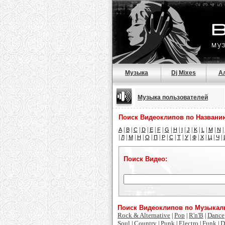
Музыка
Dj Mixes
А
Музыка пользователей
Поиск Видеоклипов по Названи
|
|
|
|
|
|
|
|
|
|
|
|
|
|
A
B
C
D
E
F
G
H
I
J
K
L
M
N
|
|
|
|
|
|
|
|
|
|
|
|
|
|
Л
М
Н
О
П
Р
С
Т
У
Ф
Х
Ц
Ч
Поиск Видео:
Поиск Видеоклипов по Музыка
Rock & Alternative
Pop
R'n'B
Dance
|
|
|
Soul
Country
Punk
Electro
Funk
D
|
|
|
|
|