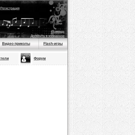
|
Регистрация
Помощь
Добавить в избранное
Видео приколы
Flash-игры
атели
Форум