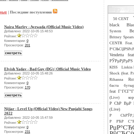
| Последние поступления
рные
50 CENT
black
Bla
Naira Marley - Ayewada (Official Music Video)
System
Bo
Добавлено: 2022-10-05 15:48:53
Рейтинг:
Britney Spears
Комментарии:
0
CENTR Feat.
Просмотров:
201
Р‘СЊСЏРЅРєР
Vendetta fe
РЎРµРјРµРЅ 
KISS
Linkin 
Elvish Yadav - Bad Guy (DG) | Official Music Video
Shock (feat. 
Добавлено: 2022-10-05 15:48:26
Рейтинг:
Rihanna
Ro
Комментарии:
0
баста
буты
Просмотров:
170
feat Г‘ГЄГ°Г
(Live)
ко
Р СћР ВµР 
Nijjar - Level Up (Official Video) New Punjabi Songs
(Live)
2022
Р СћРЎР
Добавлено: 2022-10-05 15:47:59
Р РЋР С”Р
Рейтинг:
РџР
Комментарии:
0
РўСЂ
Просмотров:
231