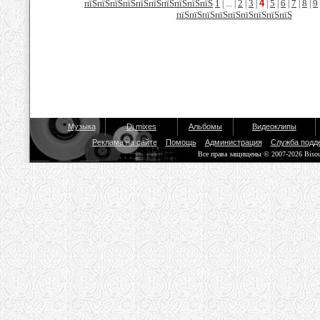
пїЅпїЅпїЅпїЅпїЅпїЅпїЅпїЅпїЅпїЅ
1
2
3
4
5
6
7
8
9
| ... |
|
|
|
|
|
|
|
пїЅпїЅпїЅпїЅпїЅпїЅпїЅпїЅпїЅ
Музыка
Dj mixes
Альбомы
Видеоклипы
Реклама на сайте
Помощь
Администрация
Служба подд
Все права защищены © 2007-2026 Biso