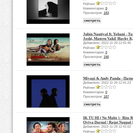
Рейтинг:
Комментарии:
0
Просмотров:
183
Jubin Nautiyal ft. Yohani - T
Joshi, Mateen Vakil |Rocky K
Добавлено: 2022-11-29 12:41:45
Рейтинг:
Комментарии:
0
Просмотров:
190
Miyagi & Andy Panda - Патрон
Добавлено: 2022-11-29 12:41:23
Рейтинг:
Комментарии:
0
Просмотров:
187
IK TU HI ( No Mabe ) - Rito
Oviya Darnal | Rajat Nagpal 
Добавлено: 2022-11-29 12:41:02
Рейтинг: