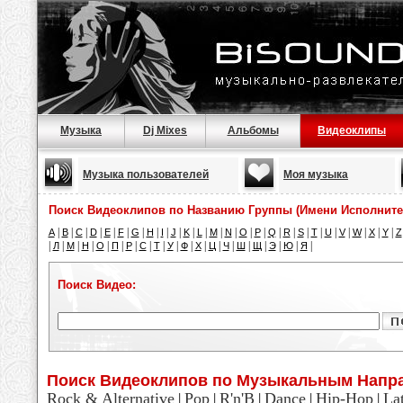
Музыка
Dj Mixes
Альбомы
Видеоклипы
Музыка пользователей
Моя музыка
Поиск Видеоклипов по Названию Группы (Имени Исполните
|
|
|
|
|
|
|
|
|
|
|
|
|
|
|
|
|
|
|
|
|
|
|
|
|
A
B
C
D
E
F
G
H
I
J
K
L
M
N
O
P
Q
R
S
T
U
V
W
X
Y
Z
|
|
|
|
|
|
|
|
|
|
|
|
|
|
|
|
|
|
|
Л
М
Н
О
П
Р
С
Т
У
Ф
Х
Ц
Ч
Ш
Щ
Э
Ю
Я
Поиск Видео:
Поиск Видеоклипов по Музыкальным Напр
Rock & Alternative
Pop
R'n'B
Dance
Hip-Hop
La
|
|
|
|
|