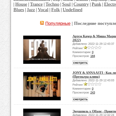
House
Trance
Techno
Soul
Country
Punk
Electr
|
|
|
|
|
|
|
Blues
Jazz
Vocal
Folk
Undefined
|
|
|
|
| Последние поступл
Популярные
Артем Качер & Миша Марвин
2022)
Добавлено: 2022-11-29 12:43:37
Рейтинг:
Комментарии:
0
Просмотров:
184
JONY & ANNA ASTI - Как лю
(Премьера клипа)
Добавлено: 2022-11-29 12:43:03
Рейтинг:
Комментарии:
0
Просмотров:
243
Эндшпиль x Ollane - Приятна
Добавлено: 2022-11-29 12:42:24