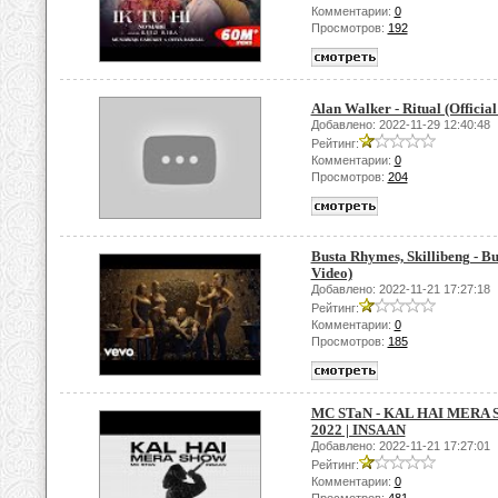
Комментарии:
0
Просмотров:
192
Alan Walker - Ritual (Officia
Добавлено: 2022-11-29 12:40:48
Рейтинг:
Комментарии:
0
Просмотров:
204
Busta Rhymes, Skillibeng - Bul
Video)
Добавлено: 2022-11-21 17:27:18
Рейтинг:
Комментарии:
0
Просмотров:
185
MC STaN - KAL HAI MERA SH
2022 | INSAAN
Добавлено: 2022-11-21 17:27:01
Рейтинг:
Комментарии:
0