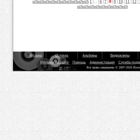
пїЅпїЅпїЅпїЅпїЅпїЅпїЅпїЅпїЅпїЅ
1
6
7
8
9
10
11
12
| ... |
|
|
|
|
|
|
|
пїЅпїЅпїЅпїЅпїЅпїЅпїЅпїЅпїЅ
Музыка
Dj mixes
Альбомы
Видеоклипы
Реклама на сайте
Помощь
Администрация
Служба подд
Все права защищены © 2007-2026 Biso