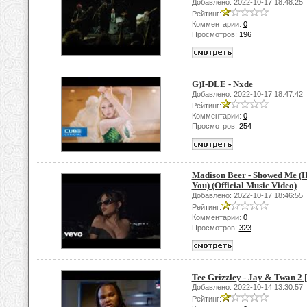
Добавлено: 2022-10-17 18:48:25
Рейтинг:
Комментарии:
0
Просмотров:
196
G)I-DLE - Nxde
Добавлено: 2022-10-17 18:47:42
Рейтинг:
Комментарии:
0
Просмотров:
254
Madison Beer - Showed Me (H
You) (Official Music Video)
Добавлено: 2022-10-17 18:46:55
Рейтинг:
Комментарии:
0
Просмотров:
323
Tee Grizzley - Jay & Twan 2 [
Добавлено: 2022-10-14 13:30:57
Рейтинг: