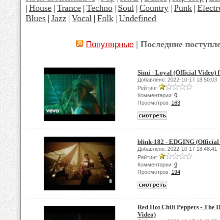
House
Trance
Techno
Soul
Country
Punk
Electr
|
|
|
|
|
|
|
Blues
Jazz
Vocal
Folk
Undefined
|
|
|
|
| Последние поступл
Популярные
Simi - Loyal (Official Video) f
Добавлено: 2022-10-17 18:50:03
Рейтинг:
Комментарии:
0
Просмотров:
163
blink-182 - EDGING (Official
Добавлено: 2022-10-17 18:48:41
Рейтинг:
Комментарии:
0
Просмотров:
194
Red Hot Chili Peppers - The 
Video)