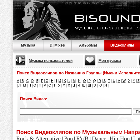
Музыка
Dj Mixes
Альбомы
Видеоклипы
Музыка пользователей
Моя музыка
Поиск Видеоклипов по Названию Группы (Имени Исполните
|
|
|
|
|
|
|
|
|
|
|
|
|
|
|
|
|
|
|
|
|
|
|
|
|
A
B
C
D
E
F
G
H
I
J
K
L
M
N
O
P
Q
R
S
T
U
V
W
X
Y
Z
|
|
|
|
|
|
|
|
|
|
|
|
|
|
|
|
|
|
|
Л
М
Н
О
П
Р
С
Т
У
Ф
Х
Ц
Ч
Ш
Щ
Э
Ю
Я
Поиск Видео:
Поиск Видеоклипов по Музыкальным Напр
Rock & Alternative
Pop
R'n'B
Dance
Hip-Hop
La
|
|
|
|
|