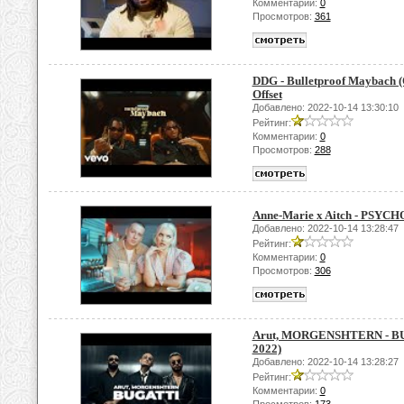
Комментарии:
0
Просмотров:
361
DDG - Bulletproof Maybach (Of
Offset
Добавлено: 2022-10-14 13:30:10
Рейтинг:
Комментарии:
0
Просмотров:
288
Anne-Marie x Aitch - PSYCHO 
Добавлено: 2022-10-14 13:28:47
Рейтинг:
Комментарии:
0
Просмотров:
306
Arut, MORGENSHTERN - BUGA
2022)
Добавлено: 2022-10-14 13:28:27
Рейтинг:
Комментарии:
0