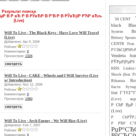
Результат поиска
’ВµР В Р вЂ Р В РЎвЂР В Р’В·Р В РЎвЂўР РЋР вЂљ
50 CENT
(Live)
black
Bla
System
Bo
Will To Live - The Black Keys - Have Love Will Travel
(Live)
Britney Spears
Добавлено: Apr 9, 2006
CENTR Feat.
Рейтинг:
Р‘СЊСЏРЅРєР
Комментарии:
0
Vendetta fe
Просмотров:
1326
РЎРµРјРµРЅ 
KISS
Linkin 
Shock (feat. 
Will To Live - CAKE - Wheels and I Will Survive (Live
w/ Introduction)
Rihanna
Ro
Добавлено: Nov 12, 2006
баста
буты
Рейтинг:
feat Г‘ГЄГ°Г
Комментарии:
0
(Live)
ко
Просмотров:
1460
Р СћР ВµР 
(Live)
Р СћРЎР
Will To Live - Arch Enemy - We Will Rise (Live)
Р РЋР С”Р
Добавлено: Feb 7, 2007
РџР
Рейтинг:
РўСЂ
Комментарии:
0