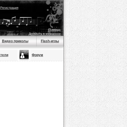
|
Регистрация
Помощь
Добавить в избранное
Видео приколы
Flash-игры
атели
Форум