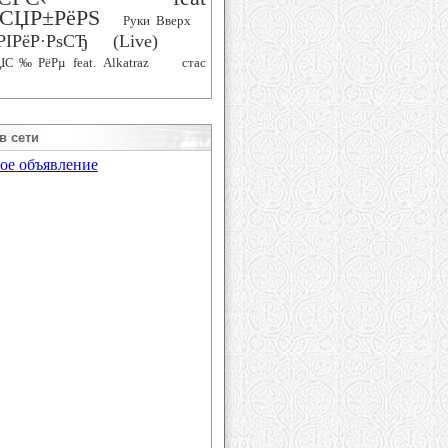
СЏР±РёРЅ
Руки Вверх
РІРёР·РѕСЂ (Live)
ЏС‰РёРµ feat. Alkatraz
стас
в сети