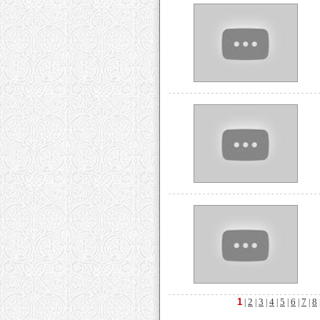
1
2
3
4
5
6
7
8
|
|
|
|
|
|
|