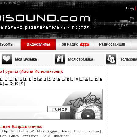
Вход
льбомы
Видеоклипы
Топ Радио
Радиостанции
Моя музыка
Моя страница
Пользов
ю Группы (Имени Исполнителя):
|
|
|
|
|
|
|
|
|
|
|
|
|
|
|
|
|
|
|
|
|
O
P
Q
R
S
T
U
V
W
X
Y
Z
А
Б
В
Г
Д
Е
Ж
З
И
К
|
|
|
|
|
Ш
Щ
Э
Ю
Я
льным Направлениям:
Hip-Hop
Latin
World & Reggae
House
Trance
Techno
|
|
|
|
|
|
|
isco
Blues
Jazz
Vocal
Folk
Undefined
|
|
|
|
|