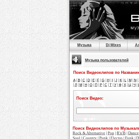
Музыка
Dj Mixes
А
Музыка пользователей
Поиск Видеоклипов по Названи
|
|
|
|
|
|
|
|
|
|
|
|
|
|
A
B
C
D
E
F
G
H
I
J
K
L
M
N
|
|
|
|
|
|
|
|
|
|
|
|
|
|
Л
М
Н
О
П
Р
С
Т
У
Ф
Х
Ц
Ч
Поиск Видео:
Поиск Видеоклипов по Музыка
Rock & Alternative
Pop
R'n'B
Dance
|
|
|
Soul
Country
Punk
Electro
Funk
D
|
|
|
|
|