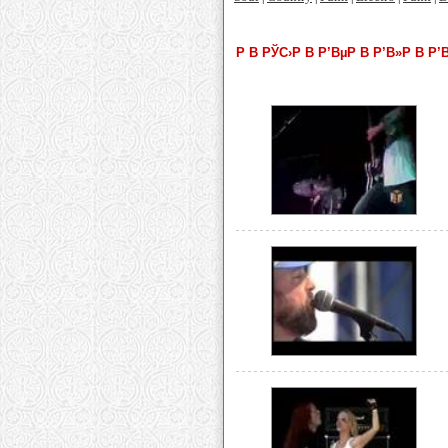
Р В РЎС›Р В Р’ВµР В Р’В»Р В Р