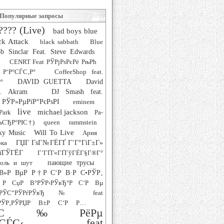
Популярные запросы
???? (Live)
bad boys blue
ck Attack
black sabbath
Blue
b Sinclar Feat. Steve Edwards
CENRT Feat РЎРјРѕРєРё РњРћ
 Р‘Р°СЃС‚Р°
CoffeeShop feat.
°
DAVID GUETTA
David
at. Akram
DJ Smash feat.
РЎР»РµРїР°РєРѕРІ
eminem
live
michael jackson
Park
Pa-
РљСЂР°РІС†)
queen
rammstein
Will To Live
xy Music
Ария
рка
ГЏГ ГѕГ№ГЁГҐ Г’Г°ГіГ±Г»
їГЎГЁГ­
Г’ГҐГ«ГҐГўГЁГ§Г®Г°
роль и шут
пающие трусы
В»Р ВµР Р†Р С‘Р В·Р С•РЎР‚
Р СџР В°РЎР‹РЎвЂ°Р С‘Р Вµ
‚РЎС“РЎРѓРЎвЂ№ feat
ЎР‚РЎРЏР В±Р С‘Р Р…
°СЋС‰РёРµ
СѓСЃС‹ feat