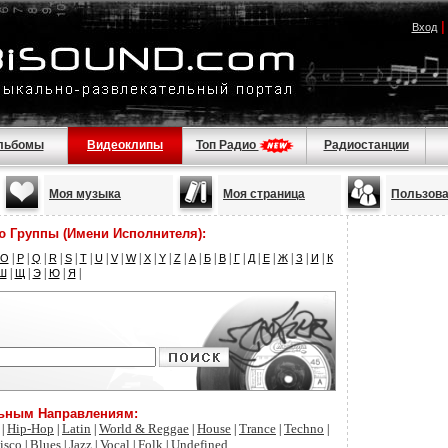
Вход
льбомы
Видеоклипы
Топ Радио
Радиостанции
Моя музыка
Моя страница
Пользов
ю Группы (Имени Исполнителя):
|
|
|
|
|
|
|
|
|
|
|
|
|
|
|
|
|
|
|
|
|
O
P
Q
R
S
T
U
V
W
X
Y
Z
А
Б
В
Г
Д
Е
Ж
З
И
К
|
|
|
|
|
Ш
Щ
Э
Ю
Я
льным Направлениям:
Hip-Hop
Latin
World & Reggae
House
Trance
Techno
|
|
|
|
|
|
|
isco
Blues
Jazz
Vocal
Folk
Undefined
|
|
|
|
|