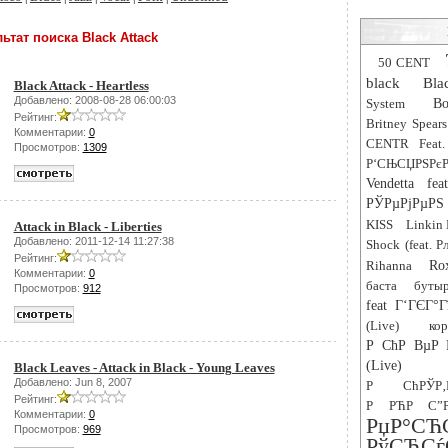
ьтат поиска Black Attack
50 CENT
black
Bla
Black Attack - Heartless
Добавлено: 2008-08-28 06:00:03
System
Bo
Рейтинг:
Britney Spears
Комментарии:
0
CENTR Feat.
Просмотров:
1309
Р‘СЊСЏРЅРєР
Vendetta fe
РЎРµРјРµРЅ 
KISS
Linkin 
Attack in Black - Liberties
Добавлено: 2011-12-14 11:27:38
Shock (feat. 
Рейтинг:
Rihanna
Ro
Комментарии:
0
баста
буты
Просмотров:
912
feat Г‘ГЄГ°Г
(Live)
ко
Р СћР ВµР 
(Live)
Black Leaves - Attack in Black - Young Leaves
Добавлено: Jun 8, 2007
Р СћРЎР
Рейтинг:
Р РЋР С”Р
Комментарии:
0
РџР
Просмотров:
969
РўСЂ