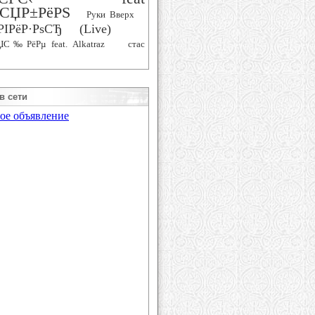
СЏР±РёРЅ
Руки Вверх
РІРёР·РѕСЂ (Live)
ЏС‰РёРµ feat. Alkatraz
стас
в сети