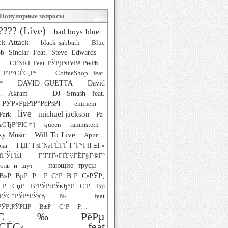
Популярные запросы
???? (Live)
bad boys blue
ck Attack
black sabbath
Blue
b Sinclar Feat. Steve Edwards
CENRT Feat РЎРјРѕРєРё РњРћ
 Р‘Р°СЃС‚Р°
CoffeeShop feat.
°
DAVID GUETTA
David
at. Akram
DJ Smash feat.
РЎР»РµРїР°РєРѕРІ
eminem
live
michael jackson
Park
Pa-
РљСЂР°РІС†)
queen
rammstein
Will To Live
xy Music
Ария
рка
ГЏГ ГѕГ№ГЁГҐ Г’Г°ГіГ±Г»
їГЎГЁГ­
Г’ГҐГ«ГҐГўГЁГ§Г®Г°
роль и шут
пающие трусы
В»Р ВµР Р†Р С‘Р В·Р С•РЎР‚
Р СџР В°РЎР‹РЎвЂ°Р С‘Р Вµ
‚РЎС“РЎРѓРЎвЂ№ feat
ЎР‚РЎРЏР В±Р С‘Р Р…
°СЋС‰РёРµ
СѓСЃС‹ feat