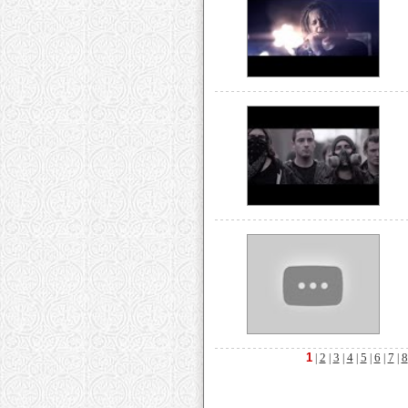
1
2
3
4
5
6
7
8
|
|
|
|
|
|
|