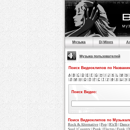
Музыка
Dj Mixes
А
Музыка пользователей
Поиск Видеоклипов по Названи
|
|
|
|
|
|
|
|
|
|
|
|
|
|
A
B
C
D
E
F
G
H
I
J
K
L
M
N
|
|
|
|
|
|
|
|
|
|
|
|
|
|
Л
М
Н
О
П
Р
С
Т
У
Ф
Х
Ц
Ч
Поиск Видео:
Поиск Видеоклипов по Музыка
Rock & Alternative
Pop
R'n'B
Dance
|
|
|
Soul
Country
Punk
Electro
Funk
D
|
|
|
|
|