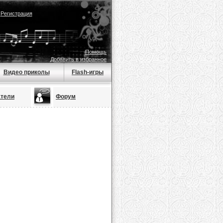
|
Регистрация
Помощь
Добавить в избранное
Видео приколы
Flash-игры
атели
Форум