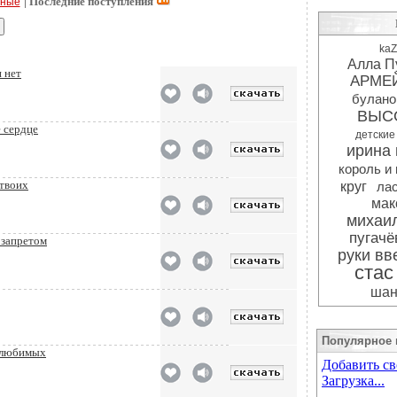
| Последние поступления
рные
kaZ
Алла П
 нет
АРМЕ
булано
ВЫС
ё сердце
детские
ирина 
король и
 твоих
круг
ла
мак
михаил
пугачё
 запретом
руки вв
стас
шан
Популярное 
е любимых