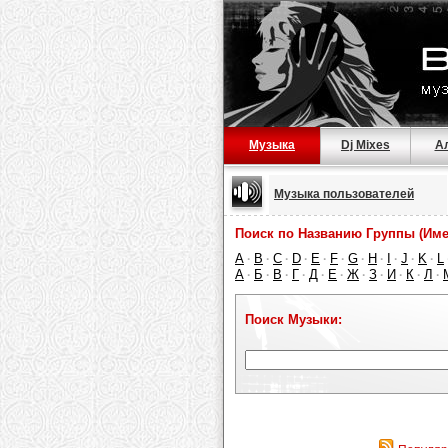
Музыка
Dj Mixes
А
Музыка пользователей
Поиск по Названию Группы (Име
A
B
C
D
E
F
G
H
I
J
K
L
·
·
·
·
·
·
·
·
·
·
·
А
Б
В
Г
Д
Е
Ж
З
И
К
Л
·
·
·
·
·
·
·
·
·
·
·
Поиск Музыки: