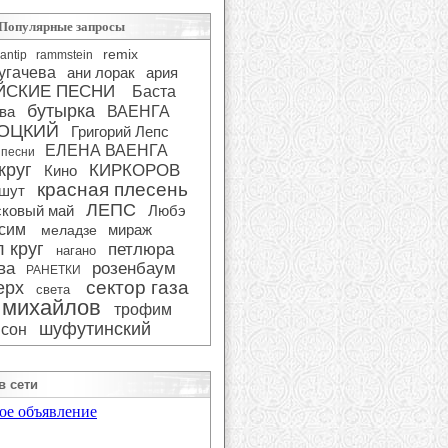
Популярные запросы
remix
antip
rammstein
угачева
ани лорак
ария
ЙСКИЕ ПЕСНИ
Баста
бутырка
ва
ВАЕНГА
ОЦКИЙ
Григорий Лепс
ЕЛЕНА ВАЕНГА
 песни
круг
КИРКОРОВ
Кино
красная плесень
 шут
ЛЕПС
сковый май
Любэ
сим
мираж
меладзе
 круг
петлюра
нагано
ва
розенбаум
РАНЕТКИ
сектор газа
ерх
света
 михайлов
трофим
шуфутинский
сон
в сети