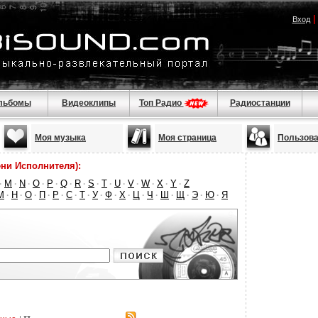
Вход
льбомы
Видеоклипы
Топ Радио
Радиостанции
Моя музыка
Моя страница
Пользов
ни Исполнителя):
M
N
O
P
Q
R
S
T
U
V
W
X
Y
Z
·
·
·
·
·
·
·
·
·
·
·
·
·
·
М
Н
О
П
Р
С
Т
У
Ф
Х
Ц
Ч
Ш
Щ
Э
Ю
Я
·
·
·
·
·
·
·
·
·
·
·
·
·
·
·
·