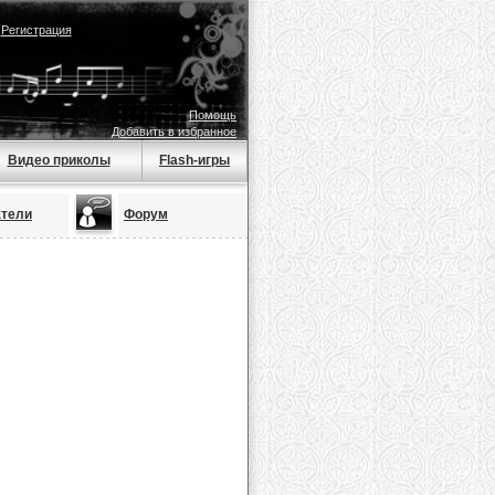
|
Регистрация
Помощь
Добавить в избранное
Видео приколы
Flash-игры
атели
Форум