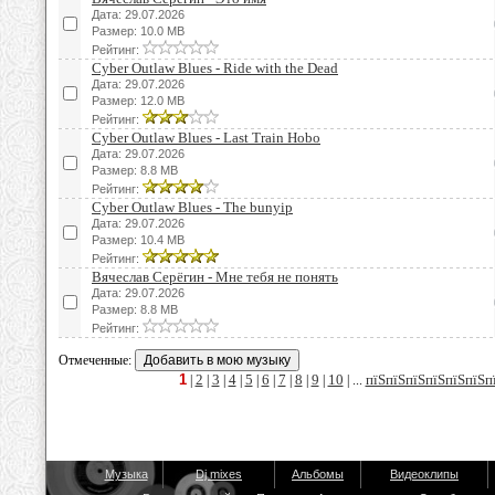
Дата: 29.07.2026
Размер: 10.0 MB
Рейтинг:
Cyber Outlaw Blues - Ride with the Dead
Дата: 29.07.2026
Размер: 12.0 MB
Рейтинг:
Cyber Outlaw Blues - Last Train Hobo
Дата: 29.07.2026
Размер: 8.8 MB
Рейтинг:
Cyber Outlaw Blues - The bunyip
Дата: 29.07.2026
Размер: 10.4 MB
Рейтинг:
Вячеслав Серёгин - Мне тебя не понять
Дата: 29.07.2026
Размер: 8.8 MB
Рейтинг:
Отмеченные:
1
2
3
4
5
6
7
8
9
10
пїЅпїЅпїЅпїЅпїЅпїЅп
|
|
|
|
|
|
|
|
|
| ...
Музыка
Dj mixes
Альбомы
Видеоклипы