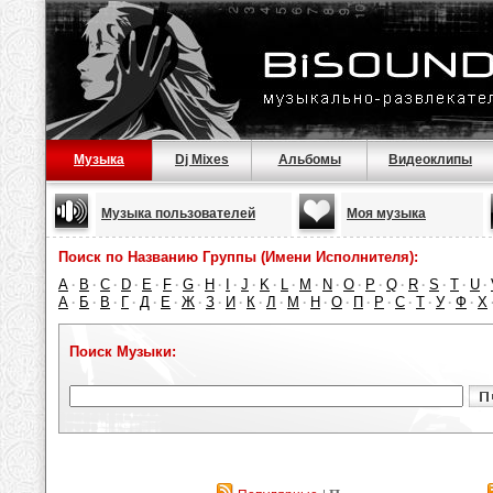
Музыка
Dj Mixes
Альбомы
Видеоклипы
Музыка пользователей
Моя музыка
Поиск по Названию Группы (Имени Исполнителя):
A
B
C
D
E
F
G
H
I
J
K
L
M
N
O
P
Q
R
S
T
U
·
·
·
·
·
·
·
·
·
·
·
·
·
·
·
·
·
·
·
·
·
А
Б
В
Г
Д
Е
Ж
З
И
К
Л
М
Н
О
П
Р
С
Т
У
Ф
Х
·
·
·
·
·
·
·
·
·
·
·
·
·
·
·
·
·
·
·
·
Поиск Музыки: