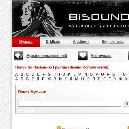
Музыка
Dj Mixes
Альбомы
Видеоклипы
Музыка пользователей
Моя музыка
Поиск по Названию Группы (Имени Исполнителя):
A
B
C
D
E
F
G
H
I
J
K
L
M
N
O
P
Q
R
S
T
U
·
·
·
·
·
·
·
·
·
·
·
·
·
·
·
·
·
·
·
·
·
А
Б
В
Г
Д
Е
Ж
З
И
К
Л
М
Н
О
П
Р
С
Т
У
Ф
Х
·
·
·
·
·
·
·
·
·
·
·
·
·
·
·
·
·
·
·
·
Поиск Музыки: