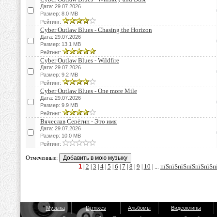
Дата: 29.07.2026
Размер: 8.0 MB
Рейтинг:
Cyber Outlaw Blues - Chasing the Horizon
Дата: 29.07.2026
Размер: 13.1 MB
Рейтинг:
Cyber Outlaw Blues - Wildfire
Дата: 29.07.2026
Размер: 9.2 MB
Рейтинг:
Cyber Outlaw Blues - One more Mile
Дата: 29.07.2026
Размер: 9.9 MB
Рейтинг:
Вячеслав Серёгин - Это имя
Дата: 29.07.2026
Размер: 10.0 MB
Рейтинг:
Отмеченные:
1
2
3
4
5
6
7
8
9
10
пїЅпїЅпїЅпїЅпїЅпїЅп
|
|
|
|
|
|
|
|
|
| ...
Музыка
Dj mixes
Альбомы
Видеоклипы