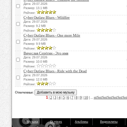
Дата: 29.07.2026
Размер: 13.1 MB
Рейтинг:
Cyber Outlaw Blues - Wildfire
Дата: 29.07.2026
Размер: 9.2 MB
Рейтинг:
Cyber Outlaw Blues - One more Mile
Дата: 29.07.2026
Размер: 9.9 MB
Рейтинг:
Вячеслав Серёгин - Это имя
Дата: 29.07.2026
Размер: 10.0 MB
Рейтинг:
Cyber Outlaw Blues - Ride with the Dead
Дата: 29.07.2026
Размер: 12.0 MB
Рейтинг:
Отмеченные:
1
2
3
4
5
6
7
8
9
10
пїЅпїЅпїЅпїЅпїЅпїЅп
|
|
|
|
|
|
|
|
|
| ...
Музыка
Dj mixes
Альбомы
Видеоклипы