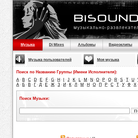
Музыка
Dj Mixes
Альбомы
Видеоклипы
Музыка пользователей
Моя музыка
Поиск по Названию Группы (Имени Исполнителя):
A
B
C
D
E
F
G
H
I
J
K
L
M
N
O
P
Q
R
S
T
U
·
·
·
·
·
·
·
·
·
·
·
·
·
·
·
·
·
·
·
·
·
А
Б
В
Г
Д
Е
Ж
З
И
К
Л
М
Н
О
П
Р
С
Т
У
Ф
Х
·
·
·
·
·
·
·
·
·
·
·
·
·
·
·
·
·
·
·
·
Поиск Музыки: