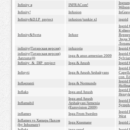
Ingram
Infinity я
INFRACom!
Wilson
Infinity!
Infusion
InGrav
Infinity&D.I.P_project
infusion/junkie xl
ingrid
Ingrid
Кэйве
Infinity&Sveta
Infuze
Вернер
Энди 
Лорана
infinity(Татарская версия)
infuzoria
Ingrid
infinity(Татарская версия)
Ingrid
inga & anus armenian 2009
Ааххаха)))
Sylvia
Infinity_&_DIP_project
Inga & Anush
Ingrid
Ingrid 
Infinyti
Inga & Anush Arshakyans
Capell
con. E
Ingrid
Inflagranti
Inga & Normunds
Hoffma
Ingrid 
Inflaks
Inga and Anush
Henryk
Inga and Anush
Ingrid
Inflamabil
Arshakyan/Armenia
Sympho
(Eurovision 2009)
Ingrid
inflames
Inga From Sweden
West
Inflames vs Хипарь Пахом
Inga Krasmane
Ingrid 
(by Inhumate)
Inflekt
inga ranel
Ingrid