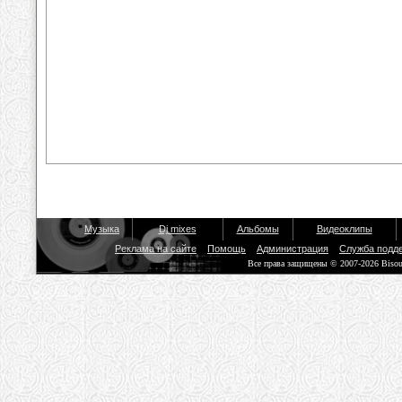
Музыка
Dj mixes
Альбомы
Видеоклипы
Реклама на сайте
Помощь
Администрация
Служба подд
Все права защищены © 2007-2026 Biso