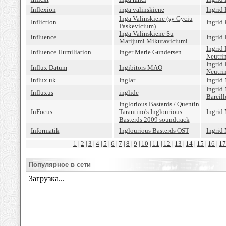
Inflexion
inga valinskiene
Ingrid
Inga Valinskiene (sy Gyciu
Infliction
Ingrid
Paskevicium)
Inga Valinskiene Su
influence
Ingrid 
Marijumi Mikutaviciumi
Ingrid
Influence Humiliation
Inger Marie Gundersen
Neutri
Ingrid
Influx Datum
Ingibitors MAO
Neutri
influx uk
Inglar
Ingrid
Ingrid
Influxus
inglide
Bareill
Inglorious Bastards / Quentin
InFocus
Tarantino's Inglourious
Ingrid
Basterds 2009 soundtrack
Informatik
Inglourious Basterds OST
Ingrid
1
2
3
4
5
6
7
8
9
10
11
12
13
14
15
16
17
|
|
|
|
|
|
|
|
|
|
|
|
|
|
|
|
Популярное в сети