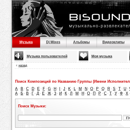
Музыка
Dj Mixes
Альбомы
Видеоклипы
Музыка пользователей
Моя музыка
назад
Поиск Композиций по Названию Группы (Имени Исполнител
A
B
C
D
E
F
G
H
I
J
K
L
M
N
O
P
Q
R
S
T
U
·
·
·
·
·
·
·
·
·
·
·
·
·
·
·
·
·
·
·
·
·
А
Б
В
Г
Д
Е
Ж
З
И
К
Л
М
Н
О
П
Р
С
Т
У
Ф
Х
·
·
·
·
·
·
·
·
·
·
·
·
·
·
·
·
·
·
·
·
Поиск Музыки: