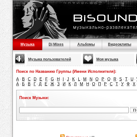
Музыка
Dj Mixes
Альбомы
Видеоклипы
Музыка пользователей
Моя музыка
Поиск по Названию Группы (Имени Исполнителя):
A
B
C
D
E
F
G
H
I
J
K
L
M
N
O
P
Q
R
S
T
U
·
·
·
·
·
·
·
·
·
·
·
·
·
·
·
·
·
·
·
·
·
А
Б
В
Г
Д
Е
Ж
З
И
К
Л
М
Н
О
П
Р
С
Т
У
Ф
Х
·
·
·
·
·
·
·
·
·
·
·
·
·
·
·
·
·
·
·
·
Поиск Музыки: