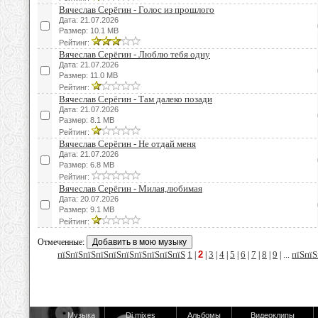
Вячеслав Серёгин - Голос из прошлого
Дата: 21.07.2026
Размер: 10.1 MB
Рейтинг:
Вячеслав Серёгин - Люблю тебя одну
Дата: 21.07.2026
Размер: 11.0 MB
Рейтинг:
Вячеслав Серёгин - Там далеко позади
Дата: 21.07.2026
Размер: 8.1 MB
Рейтинг:
Вячеслав Серёгин - Не отдай меня
Дата: 21.07.2026
Размер: 6.8 MB
Рейтинг:
Вячеслав Серёгин - Милая,любимая
Дата: 20.07.2026
Размер: 9.1 MB
Рейтинг:
Отмеченные:
пїЅпїЅпїЅпїЅпїЅпїЅпїЅпїЅпїЅпїЅ
1
2
3
4
5
6
7
8
9
пїЅпїЅ
|
|
|
|
|
|
|
|
| ...
Музыка
Dj mixes
Альбомы
Видеоклипы