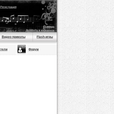
|
Регистрация
Помощь
Добавить в избранное
Видео приколы
Flash-игры
атели
Форум