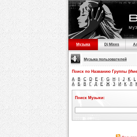
Музыка
Dj Mixes
А
Музыка пользователей
Поиск по Названию Группы (Име
A
B
C
D
E
F
G
H
I
J
K
L
·
·
·
·
·
·
·
·
·
·
·
А
Б
В
Г
Д
Е
Ж
З
И
К
Л
·
·
·
·
·
·
·
·
·
·
·
Поиск Музыки: