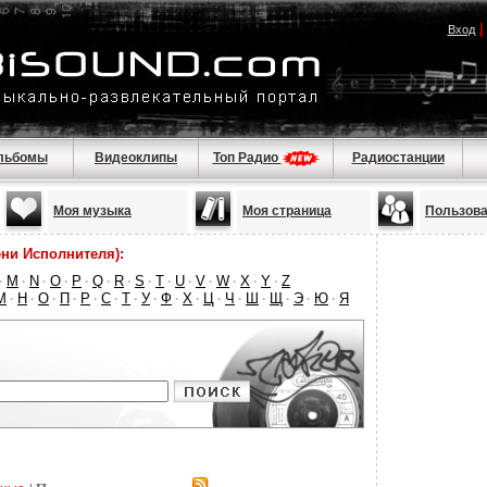
Вход
льбомы
Видеоклипы
Топ Радио
Радиостанции
Моя музыка
Моя страница
Пользов
ни Исполнителя):
M
N
O
P
Q
R
S
T
U
V
W
X
Y
Z
·
·
·
·
·
·
·
·
·
·
·
·
·
·
М
Н
О
П
Р
С
Т
У
Ф
Х
Ц
Ч
Ш
Щ
Э
Ю
Я
·
·
·
·
·
·
·
·
·
·
·
·
·
·
·
·