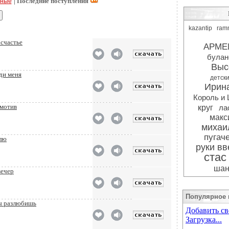
| Последние поступления
рные
kazantip
ram
 счастье
АРМЕ
булан
Выс
ди меня
детск
Ирина
Король и
 мотив
круг
ла
мак
михаи
пугач
блю
руки вв
стас
шан
вечер
Популярное 
ты разлюбишь