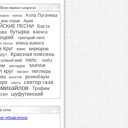
Популярные запросы
Алла Пугачева
remix
mstein
ани лорак
Ария
ЙСКИЕ ПЕСНИ
Баста
бутырка
ова
ваенга
оцкий
григорий лепс
елена ваенга
ие песни
 Круг
киркоров
кино
Красная плесень
 Шут
лепс
сковый май
любэ
сим
МИРАЖ
меладзе
л круг
петлюра
нагано
ева
розенбаум
ранетки
сектор газа
ерх
света
 михайлов
Трофим
шуфутинский
сон
в сети