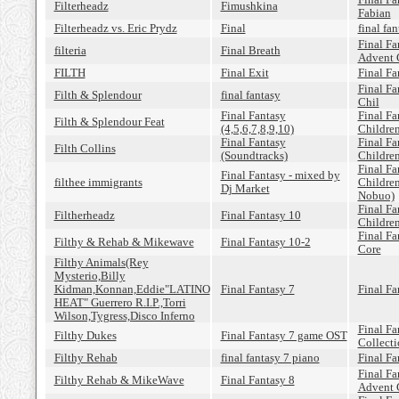
Filterheadz
Fimushkina
Fabian
Filterheadz vs. Eric Prydz
Final
final fan
Final Fa
filteria
Final Breath
Advent 
FILTH
Final Exit
Final Fa
Final Fa
Filth & Splendour
final fantasy
Chil
Final Fantasy
Final Fa
Filth & Splendour Feat
(4,5,6,7,8,9,10)
Childre
Final Fantasy
Final Fa
Filth Collins
(Soundtracks)
Childre
Final Fa
Final Fantasy - mixed by
filthee immigrants
Childre
Dj Market
Nobuo)
Final Fa
Filtherheadz
Final Fantasy 10
Childre
Final Fa
Filthy & Rehab & Mikewave
Final Fantasy 10-2
Core
Filthy Animals(Rey
Mysterio,Billy
Kidman,Konnan,Eddie"LATINO
Final Fantasy 7
Final Fa
HEAT" Guerrero R.I.P.,Torri
Wilson,Tygress,Disco Inferno
Final Fa
Filthy Dukes
Final Fantasy 7 game OST
Collecti
Filthy Rehab
final fantasy 7 piano
Final Fa
Final Fa
Filthy Rehab & MikeWave
Final Fantasy 8
Advent 