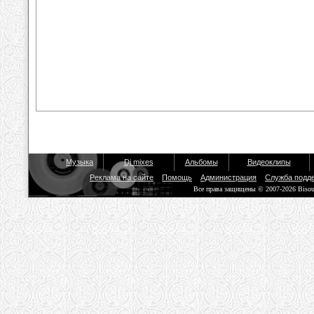
Музыка
Dj mixes
Альбомы
Видеоклипы
Реклама на сайте
Помощь
Администрация
Служба подд
Все права защищены © 2007-2026 Biso