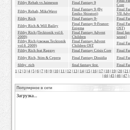
Final Fa
Filthy Rehab vs Jaimeson
Final Fantasy 9
Core
Final Fantasy 9 (By
Final Fa
Filthy Rehab, MikeWave
Emiko Shiratori)
VII:Adv
Filthy Rich
Final Fantasy 9-
Final Fa
Final Fantasy 9-Feanor-
Final Fa
Filthy Rich & Will Bailey
Enigma
OST)
Filthy Rich (Tecktonik vol.6.
Final Fantasy Advent
final fan
2009)
Children
wong]
Filthy Rich (свежак.Tecktonik
Final Fantasy Advent
Final Fa
vol.6. 2009)
Children OST
Filthy Rich feat Raggsy
Final Fantasy Crisis Core
Final Fa
Filthy Rich, Stim & Серега
Final Fantasy Dissidia
Final F
filthy_rich
final fantasy fest.
Final Fa
1
2
3
4
5
6
7
8
9
10
11
12
13
14
15
16
17
18
19
20
21
|
|
|
|
|
|
|
|
|
|
|
|
|
|
|
|
|
|
|
|
44
45
46
47
|
|
|
|
|
Популярное в сети