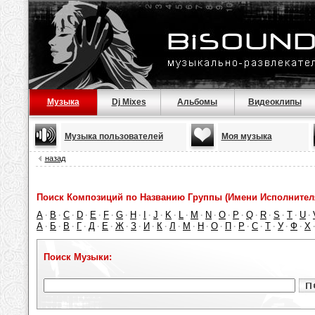
Музыка
Dj Mixes
Альбомы
Видеоклипы
Музыка пользователей
Моя музыка
назад
Поиск Композиций по Названию Группы (Имени Исполнител
A
B
C
D
E
F
G
H
I
J
K
L
M
N
O
P
Q
R
S
T
U
·
·
·
·
·
·
·
·
·
·
·
·
·
·
·
·
·
·
·
·
·
А
Б
В
Г
Д
Е
Ж
З
И
К
Л
М
Н
О
П
Р
С
Т
У
Ф
Х
·
·
·
·
·
·
·
·
·
·
·
·
·
·
·
·
·
·
·
·
Поиск Музыки: