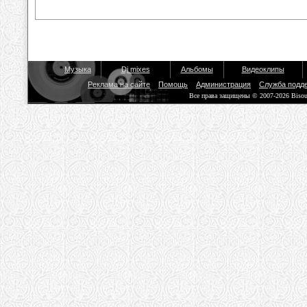
Музыка
Dj mixes
Альбомы
Видеоклипы
Реклама на сайте
Помощь
Администрация
Служба подд
Все права защищены © 2007-2026 Biso