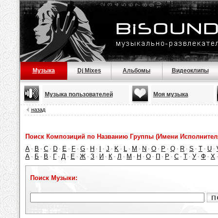
Музыка
Dj Mixes
Альбомы
Видеоклипы
Музыка пользователей
Моя музыка
назад
Поиск Композиций по Названию Группы (Имени Исполнител
A
B
C
D
E
F
G
H
I
J
K
L
M
N
O
P
Q
R
S
T
U
·
·
·
·
·
·
·
·
·
·
·
·
·
·
·
·
·
·
·
·
·
А
Б
В
Г
Д
Е
Ж
З
И
К
Л
М
Н
О
П
Р
С
Т
У
Ф
Х
·
·
·
·
·
·
·
·
·
·
·
·
·
·
·
·
·
·
·
·
Поиск Музыки: