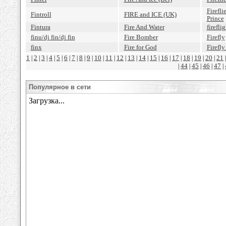
Firefli
Fintroll
FIRE and ICE (UK)
Prince
Fintura
Fire And Water
fireflig
finu/dj fin/dj fin
Fire Bomber
Firefly
finx
Fire for God
Firefl
1
2
3
4
5
6
7
8
9
10
11
12
13
14
15
16
17
18
19
20
21
|
|
|
|
|
|
|
|
|
|
|
|
|
|
|
|
|
|
|
|
44
45
46
47
|
|
|
|
|
Популярное в сети