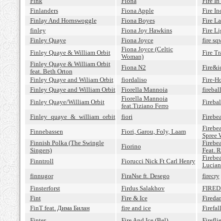
Fink
Fiona
Fire In
Finlanders
Fiona Apple
Fire In
Finlay And Hornswoggle
Fiona Boyes
Fire L
finley
Fiona Joy Hawkins
Fire Li
Finley Quaye
Fiona Joyce
fire sq
Fiona Joyce (Celtic
Finley Quaye & William Orbit
Fire Tr
Woman)
Finley Quaye & William Orbit
Fiona N2
Fire&i
feat. Beth Orton
Finley Quaye and Wiliam Orbit
fiordaliso
Fire-H
Finley Quaye and William Orbit
Fiorella Mannoia
firebal
Fiorella Mannoia
Finley Quaye/William Orbit
Firebal
feat.Tiziano Ferro
Finley_quaye_&_william_orbit
fiori
Firebe
Firebea
Finnebassen
Fiori, Garou, Foly, Laam
Spree 
Finnish Polka (The Swingle
Firebe
Fiorino
Singers)
Feat. 
Firebe
Finntroll
Fiorucci Nick Ft Carl Henry
Lucian
finnugor
FiraNse ft. Desego
firecry
Finsterforst
Firdus Salakhov
FIRED
Fint
Fire & Ice
Fireda
FinT feat. Дима Билан
fire and ice
Firefal
Finter
Fire And Ice (Bel)
Firefli