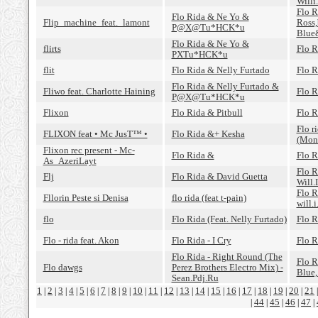
Will
Flo R
Flo Rida & Ne Yo &
Flip_machine_feat._lamont
Ross,
P@X@Tu*HCK*u
Blue
Flo Rida & Ne Yo &
flirts
Flo R
PXTu*HCK*u
flit
Flo Rida & Nelly Furtado
Flo R
Flo Rida & Nelly Furtado &
Fliwo feat. Charlotte Haining
Flo R
P@X@Tu*HCK*u
Flixon
Flo Rida & Pitbull
Flo R
Flo r
FLIXON feat • Mc JusT™ •
Flo Rida &+ Kesha
(Mon
Flixon rec present - Mc-
Flo Rida &
Flo R
As_AzeriLayt
Flo R
Flj
Flo Rida & David Guetta
Will.
Flo R
Fllorin Peste si Denisa
flo rida (feat t-pain)
will.
flo
Flo Rida (Feat. Nelly Furtado)
Flo R
Flo - rida feat. Akon
Flo Rida - I Cry
Flo R
Flo Rida - Right Round (The
Flo R
Flo dawgs
Perez Brothers Electro Mix) -
Blue,
Sean.Pdj.Ru
1
2
3
4
5
6
7
8
9
10
11
12
13
14
15
16
17
18
19
20
21
|
|
|
|
|
|
|
|
|
|
|
|
|
|
|
|
|
|
|
|
44
45
46
47
|
|
|
|
|