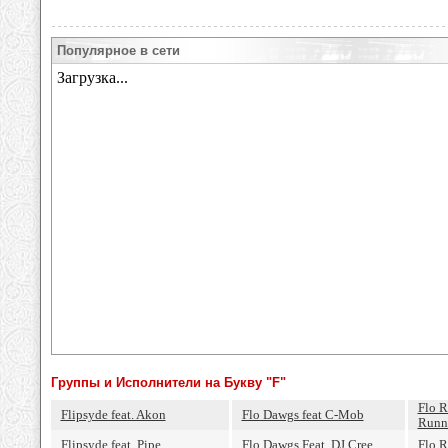
Популярное в сети
Группы и Исполнители на Букву "F"
Flo R
Flipsyde feat. Akon
Flo Dawgs feat C-Mob
Runne
Flipsyde feat. Pipe
Flo Dawgs Feat. DJ Cree
Flo R