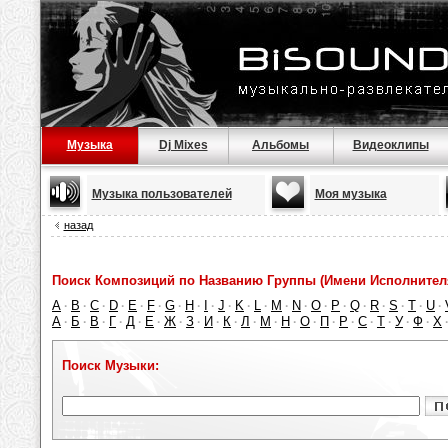
Музыка
Dj Mixes
Альбомы
Видеоклипы
Музыка пользователей
Моя музыка
назад
Поиск Композиций по Названию Группы (Имени Исполнител
A
B
C
D
E
F
G
H
I
J
K
L
M
N
O
P
Q
R
S
T
U
·
·
·
·
·
·
·
·
·
·
·
·
·
·
·
·
·
·
·
·
·
А
Б
В
Г
Д
Е
Ж
З
И
К
Л
М
Н
О
П
Р
С
Т
У
Ф
Х
·
·
·
·
·
·
·
·
·
·
·
·
·
·
·
·
·
·
·
·
Поиск Музыки: