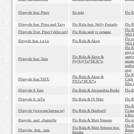
Flipsyde feat. Piper
flo rida
Flo R
Flipsyde feat. Piper and Тату
Flo Rida feat. Nelly Furtado
Flo R
Flo R
Flipsyde Feat. Piper [vkhp.net]
Flo Rida мой уг ремикс
Will.
Flo r
flipsyde feat. t.a.t.u
Flo Rida & Akon
Will.
Flo R
под 
Flo Rida & Akon &
замут
Flipsyde feat. Tatu
P@X@Tu*HCK*u
маль
найти
под
Flo R
Flo Rida & Akon &
Flipsyde feat.TATU
Club 
PXTu*HCK*u
Шаг 
Flipsyde ft Tatu
Flo Rida & Alexandria Burke
Flo R
Flipsyde ft. taTu
Flo Rida & Dj Nike
Flo R
Flo R
Flipsyde [www.mp3arena.ru]
Flo Rida & Hardwell
Гола
в Вег
flipsyde_and_chantelle
Flo Rida & Matt Simone
Flo r
Flo R
Flo Rida & Matt Simone feat.
Flipsyde_feat._tatu
Brisc
Keisha