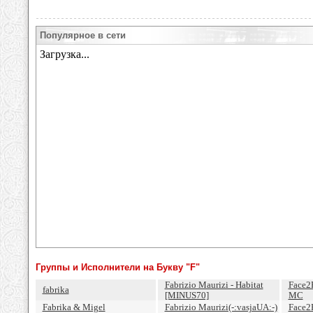
Популярное в сети
Группы и Исполнители на Букву "F"
Fabrizio Maurizi - Habitat
Face2
fabrika
[MINUS70]
MC
Fabrika & Migel
Fabrizio Maurizi(-:vasjaUA:-)
Face2