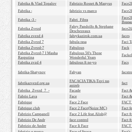
Fabrika & Vlad Topalov
Fabrizio Rosset & Manyus
Face2F
Fabrika -
fabrizio vs marco
Face2F
Face2
Fabrika -3 -
Fabri_Fibra
Вним
Fabry Pandolfo & Stephane
Fabrika Zvezd
face2f
Deschezeaux
Fabrika zvezd 4
fabrykazirok.com.ua
faces
Fabrika Zvezd 7
fabula rasa
Faci 
Fabrika Zvezd-7
Fabulous
Fack
Fabrika Zvezd-7 I Masha
Fabulous 50's Those
Facke
Rasputina
Wonderful Years
Fabrika zvzd 4
fabulous ft ne-yo
Facs
fabrika-Shatynov
Fabyan
facstr
FACACIA TIKA-Tqvi ras
fabrikazvezd.org.ua
fact
apireb
Fabrika_Zvezd_7_-
Facade
Fact &
Fabrio Lava
Face
Fact 
Fabrique
Face 2 Face
FACT 
Fabrique club
Face 2 Face(Noize MC)
Fact f
Fabrizio Campanell
Face 2 Life feat.Alish@
Fact f
Fabrizio De Andr
face control
Fact f
Fabrizio de Andre
Face Ii Face
FACT 
fabrizio e marco
Face of Space
Fact's