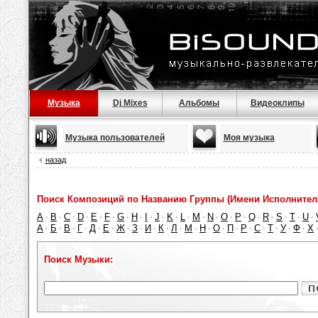
Музыка
Dj Mixes
Альбомы
Видеоклипы
Музыка пользователей
Моя музыка
назад
Поиск Композиций по Названию Группы (Имени Исполнител
A
B
C
D
E
F
G
H
I
J
K
L
M
N
O
P
Q
R
S
T
U
·
·
·
·
·
·
·
·
·
·
·
·
·
·
·
·
·
·
·
·
·
А
Б
В
Г
Д
Е
Ж
З
И
К
Л
М
Н
О
П
Р
С
Т
У
Ф
Х
·
·
·
·
·
·
·
·
·
·
·
·
·
·
·
·
·
·
·
·
Поиск Музыки: