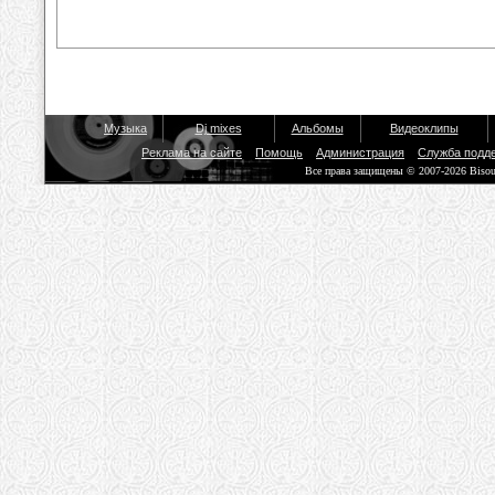
Музыка
Dj mixes
Альбомы
Видеоклипы
Реклама на сайте
Помощь
Администрация
Служба подд
Все права защищены © 2007-2026 Biso