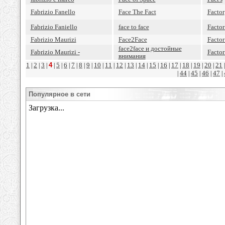
Fabrizio Fanello
Face The Fact
Factor
Fabrizio Faniello
face to face
Factor
Fabrizio Maurizi
Face2Face
Factor
face2face и достойные
Fabrizio Maurizi -
Facto
внимания
1
2
3
4
5
6
7
8
9
10
11
12
13
14
15
16
17
18
19
20
21
|
|
|
|
|
|
|
|
|
|
|
|
|
|
|
|
|
|
|
|
44
45
46
47
|
|
|
|
|
Популярное в сети