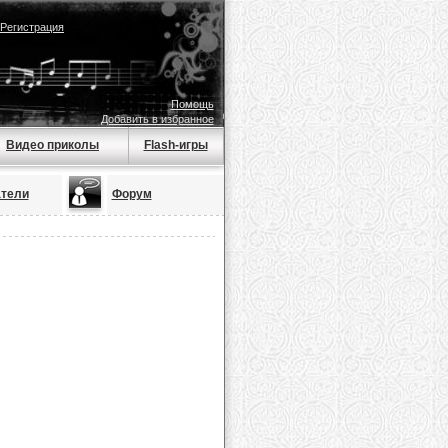
Регистрация
Помощь
Добавить в избранное
Видео приколы
Flash-игры
тели
Форум