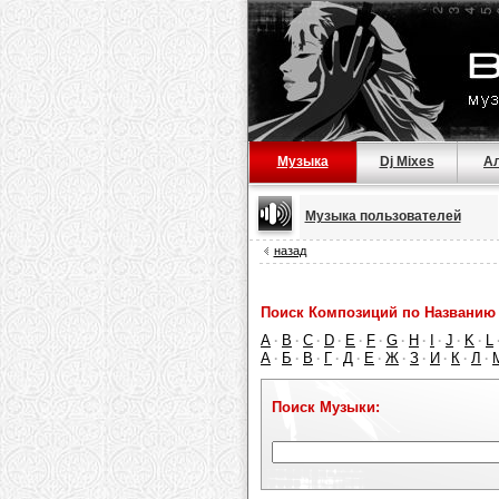
Музыка
Dj Mixes
А
Музыка пользователей
назад
Поиск Композиций по Названию 
A
B
C
D
E
F
G
H
I
J
K
L
·
·
·
·
·
·
·
·
·
·
·
А
Б
В
Г
Д
Е
Ж
З
И
К
Л
·
·
·
·
·
·
·
·
·
·
·
Поиск Музыки: