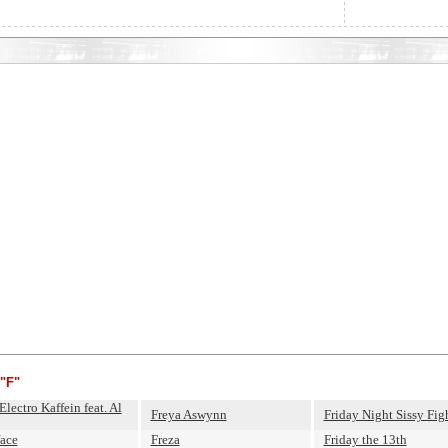
"F"
Electro Kaffein feat. Al
Freya Aswynn
Friday Night Sissy Fig
face
Freza
Friday the 13th