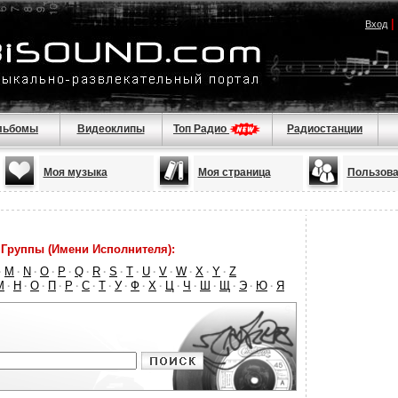
|
Вход
льбомы
Видеоклипы
Топ Радио
Радиостанции
Моя музыка
Моя страница
Пользова
Группы (Имени Исполнителя):
M
N
O
P
Q
R
S
T
U
V
W
X
Y
Z
·
·
·
·
·
·
·
·
·
·
·
·
·
·
М
Н
О
П
Р
С
Т
У
Ф
Х
Ц
Ч
Ш
Щ
Э
Ю
Я
·
·
·
·
·
·
·
·
·
·
·
·
·
·
·
·