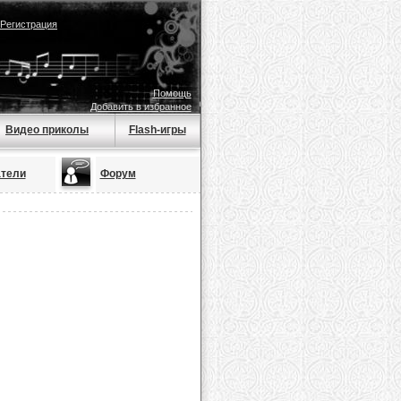
Регистрация
Помощь
Добавить в избранное
Видео приколы
Flash-игры
тели
Форум