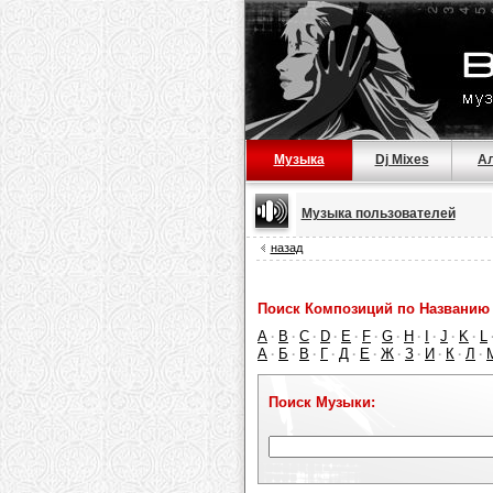
Музыка
Dj Mixes
А
Музыка пользователей
назад
Поиск Композиций по Названию 
A
B
C
D
E
F
G
H
I
J
K
L
·
·
·
·
·
·
·
·
·
·
·
А
Б
В
Г
Д
Е
Ж
З
И
К
Л
·
·
·
·
·
·
·
·
·
·
·
Поиск Музыки: