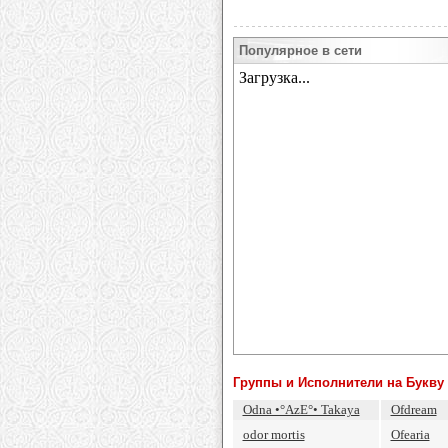
Популярное в сети
Группы и Исполнители на Букву 
Odna •°AzE°• Takaya
Ofdream
odor mortis
Ofearia