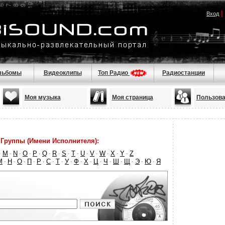
|
Вход
льбомы
Видеоклипы
Топ Радио
Радиостанции
Моя музыка
Моя страница
Пользова
Группы (Имени Исполнителя):
M
N
O
P
Q
R
S
T
U
V
W
X
Y
Z
·
·
·
·
·
·
·
·
·
·
·
·
·
·
М
Н
О
П
Р
С
Т
У
Ф
Х
Ц
Ч
Ш
Щ
Э
Ю
Я
·
·
·
·
·
·
·
·
·
·
·
·
·
·
·
·