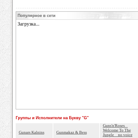
Популярное в сети
Группы и Исполнители на Букву "G"
Guns'n'Roses _
Welcome To The
Gunars Kalnins
Gunmakaz & Bess
Jungle _ no voice