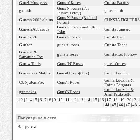
Gunel Musayeva
Guns n' Roses
Gunsta Babies
Guns N' Roses (For
gunesh
gunsta bob
Jessica Leroy)
Guns N' Roses (Richard
Gunesh 2003 album
GUNSTA FIGHTERS
Fortus)
Guns N' Roses and Elton
Gunesh Abbasova
Gunsta Jurassic
John
Gunfire 76
Guns N'Roses
Gunsta Liza
Gunher
guns n` roses
Gunsta Toper
Gunhter &
guns n`roses
Gunsta-Let It Show
Samantha Fox
Guniw Tools
Guns `N` Roses
guns`n`roses
Gunjack & Matt K
Guns&Roses(80-е)
Gunta Lodzina
Gunta Lodzina &
GUNjubas Pro.
Guns'n Roses
Dainis Porgants
Gunta Lodzina &
gunmakaz
Guns'N'Roses
Janis Paukstello
1
2
3
4
5
6
7
8
9
10
11
12
13
14
15
16
17
18
19
20
21
|
|
|
|
|
|
|
|
|
|
|
|
|
|
|
|
|
|
|
|
44
45
46
47
48
|
|
|
|
|
|
Популярное в сети