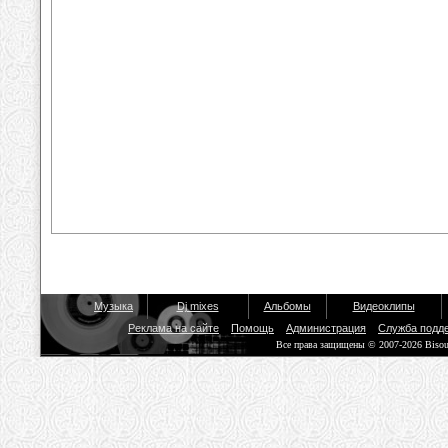
Музыка
Dj mixes
Альбомы
Видеоклипы
Реклама на сайте
Помощь
Администрация
Служба подд
Все права защищены © 2007-2026 Biso