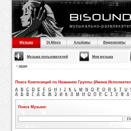
Музыка
Dj Mixes
Альбомы
Видеоклипы
Музыка пользователей
Моя музыка
назад
Поиск Композиций по Названию Группы (Имени Исполнител
A
B
C
D
E
F
G
H
I
J
K
L
M
N
O
P
Q
R
S
T
U
·
·
·
·
·
·
·
·
·
·
·
·
·
·
·
·
·
·
·
·
·
А
Б
В
Г
Д
Е
Ж
З
И
К
Л
М
Н
О
П
Р
С
Т
У
Ф
Х
·
·
·
·
·
·
·
·
·
·
·
·
·
·
·
·
·
·
·
·
Поиск Музыки: