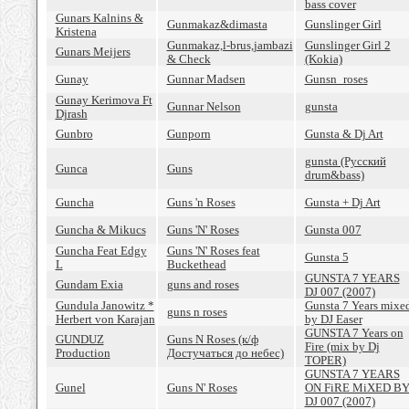
bass cover
Gunars Kalnins &
Gunmakaz&dimasta
Gunslinger Girl
Kristena
Gunmakaz,l-brus,jambazi
Gunslinger Girl 2
Gunars Meijers
& Check
(Kokia)
Gunay
Gunnar Madsen
Gunsn_roses
Gunay Kerimova Ft
Gunnar Nelson
gunsta
Djrash
Gunbro
Gunporn
Gunsta & Dj Art
gunsta (Русский
Gunca
Guns
drum&bass)
Guncha
Guns 'n Roses
Gunsta + Dj Art
Guncha & Mikucs
Guns 'N' Roses
Gunsta 007
Guncha Feat Edgy
Guns 'N' Roses feat
Gunsta 5
L
Buckethead
GUNSTA 7 YEARS
Gundam Exia
guns and roses
DJ 007 (2007)
Gundula Janowitz *
Gunsta 7 Years mixe
guns n roses
Herbert von Karajan
by DJ Easer
GUNSTA 7 Years on
GUNDUZ
Guns N Roses (к/ф
Fire (mix by Dj
Production
Достучаться до небес)
TOPER)
GUNSTA 7 YEARS
Gunel
Guns N' Roses
ON FiRE MiXED B
DJ 007 (2007)