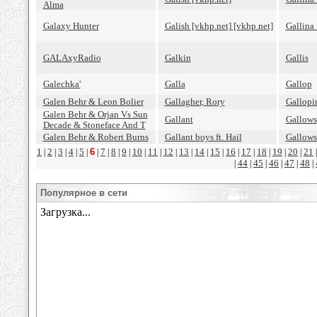
Alma
Galaxy Hunter
Galish [vkhp.net] [vkhp.net]
Gallina
GALAxyRadio
Galkin
Gallis
Galechka'
Galla
Gallop
Galen Behr & Leon Bolier
Gallagher, Rory
Gallopi
Galen Behr & Orjan Vs Sun
Gallant
Gallows
Decade & Stoneface And T
Galen Behr & Robert Burns
Gallant boys ft. Hail
Gallows
1
2
3
4
5
6
7
8
9
10
11
12
13
14
15
16
17
18
19
20
21
|
|
|
|
|
|
|
|
|
|
|
|
|
|
|
|
|
|
|
|
44
45
46
47
48
|
|
|
|
|
|
Популярное в сети