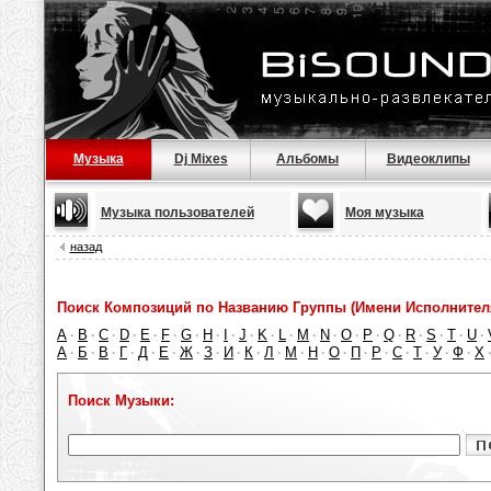
Музыка
Dj Mixes
Альбомы
Видеоклипы
Музыка пользователей
Моя музыка
назад
Поиск Композиций по Названию Группы (Имени Исполнител
A
B
C
D
E
F
G
H
I
J
K
L
M
N
O
P
Q
R
S
T
U
·
·
·
·
·
·
·
·
·
·
·
·
·
·
·
·
·
·
·
·
·
А
Б
В
Г
Д
Е
Ж
З
И
К
Л
М
Н
О
П
Р
С
Т
У
Ф
Х
·
·
·
·
·
·
·
·
·
·
·
·
·
·
·
·
·
·
·
·
Поиск Музыки: