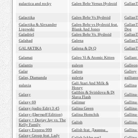
galactica and rocky
Galen Behr Versus Hydroid
GallanT 
Galactika
Galen Behr Vs Hydroid
GallanT
Galactika & Alexander
Galen Behr vs Hydroid feat.
GallanT
Ligowski
Blank And Jones
Dog
Galadriel
Galen Behr Vs. Hydroid
GallanT
Galahad
Galena
GallanT
GALAKTIKA
Galena & Dj Q
GallanT
Galamai
Galeo Vi & Atomic Kitten
Gallant
Galantis
galeon
Galleon
Galar
Galera
Gallery
Galas, Diamanda
galeria
gallian
Gali Atari And Milk &
galaxia
Gallina
Honey
Galibin & Sviridova & Dj
Galaxy
Gallina 
Slava Flash
Galaxy 69
Galimar
Gallina
Galaxy (radio Edit) 3:45
Galina Green
Gallina 
Galaxy (Цветкоff Edition)
Galina Homchik
Gallina
Galaxy + Deejay Jay vs. The
Galish
Gallina
Kelly Family
Galaxy Express 999
Galish feat. Джинна...
Gallina
Galaxy Group feat. Lady
Galish [vkhp.net]
Gallina