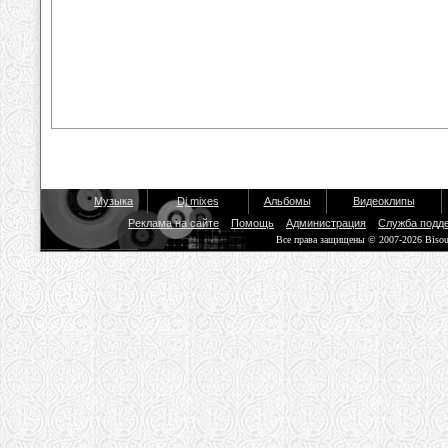
Музыка
Dj mixes
Альбомы
Видеоклипы
Реклама на сайте
Помощь
Администрация
Служба подд
Все права защищены © 2007-2026 Biso